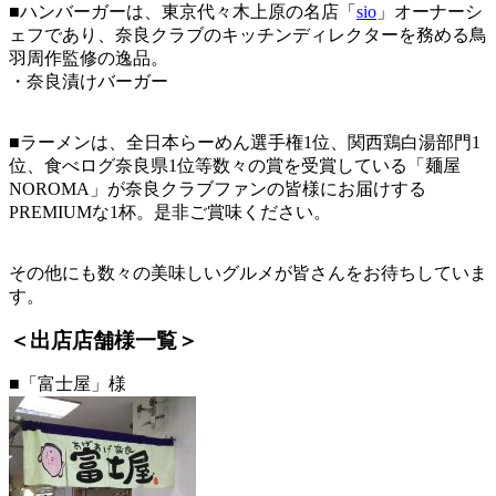
■ハンバーガーは、東京代々木上原の名店「
sio
」オーナーシ
ェフであり、奈良クラブのキッチンディレクターを務める鳥
羽周作監修の逸品。
・奈良漬けバーガー
■ラーメンは、全日本らーめん選手権1位、関西鶏白湯部門1
位、食べログ奈良県1位等数々の賞を受賞している「麺屋
NOROMA」が奈良クラブファンの皆様にお届けする
PREMIUMな1杯。是非ご賞味ください。
その他にも数々の美味しいグルメが皆さんをお待ちしていま
す。
＜出店店舗様一覧＞
■「富士屋」様