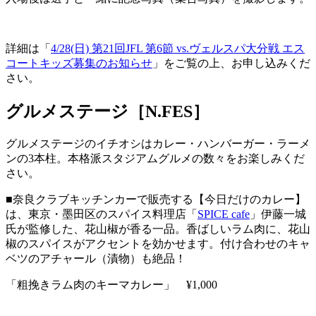
詳細は「
4/28(日) 第21回JFL 第6節 vs.ヴェルスパ大分戦 エス
コートキッズ募集のお知らせ
」をご覧の上、お申し込みくだ
さい。
グルメステージ［N.FES］
グルメステージのイチオシはカレー・ハンバーガー・ラーメ
ンの3本柱。本格派スタジアムグルメの数々をお楽しみくだ
さい。
■奈良クラブキッチンカーで販売する【今日だけのカレー】
は、東京・墨田区のスパイス料理店「
SPICE cafe
」伊藤一城
氏が監修した、花山椒が香る一品。香ばしいラム肉に、花山
椒のスパイスがアクセントを効かせます。付け合わせのキャ
ベツのアチャール（漬物）も絶品！
「粗挽きラム肉のキーマカレー」 ¥1,000