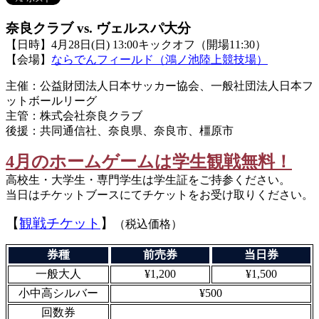
奈良クラブ vs. ヴェルスパ大分
【日時】4月28日(日) 13:00キックオフ（開場11:30）
【会場】
ならでんフィールド（鴻ノ池陸上競技場）
主催：公益財団法人日本サッカー協会、一般社団法人日本フ
ットボールリーグ
主管：株式会社奈良クラブ
後援：共同通信社、奈良県、奈良市、橿原市
4月のホームゲームは学生観戦無料！
高校生・大学生・専門学生は学生証をご持参ください。
当日はチケットブースにてチケットをお受け取りください。
【
観戦チケット
】
（税込価格）
券種
前売券
当日券
一般大人
¥1,200
¥1,500
小中高シルバー
¥500
回数券