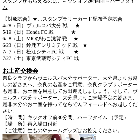
スタンプがもらえるのは、
キックオフ2時間前～ハーフタイ
ム
！
【対象試合】★…スタンプラリーカード配布予定試合
4/28（日）ヴェルスパ大分 戦 ★
5/19（日）Honda FC 戦 ★
6/ 8（土）MIOびわこ滋賀 戦 ★
6/23（日）鈴鹿アンリミテッド 戦 ★
7/ 7（日）松江シティFC 戦 ★
7/27（土）東京武蔵野シティFC 戦
お土産交換会
奈良クラブからヴェルスパ大分サポーター、大分県よりお越
しの皆さまへ、奈良の名産をご用意。奈良クラブサポーター
も是非、お土産を用意してお出迎えしましょう。そして、ヴ
ェルスパ大分サポーター、大分県よりご来場予定の皆さま、
是非大分のお土産を持ってならでんフィールドへお越しくだ
さい。
【時 間】
キックオフ前30分間
、ハーフタイム （予定）
【場 所】再入場口付近
【ご注意】生ものやチームグッズはお控えください。