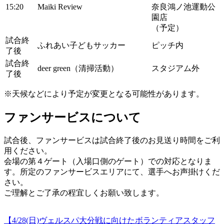
15:20
Maiki Review
奈良鴻ノ池運動公
園店
（予定）
試合終
ふれあい子どもサッカー
ピッチ内
了後
試合終
deer green（清掃活動）
スタジアム外
了後
※天候などにより予定が変更となる可能性があります。
ファンサービスについて
試合後、ファンサービスは試合終了後のお見送り時間をご利
用ください。
会場の第４ゲート（入場口側のゲート）での対応となりま
す。所定のファンサービスエリアにて、選手へお声掛けくだ
さい。
ご理解とご了承の程宜しくお願い致します。
【4/28(日)ヴェルスパ大分戦に向けたボランティアスタッフ