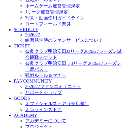
オフィシャルストア（実店舗）
ホームゲーム運営管理規定
オンラインストア
Jリーグ運営管理規定
ACADEMY
写真・動画使用ガイドライン
アカデミーについて
ロートフィールド奈良
プロジェクト
SCHEDULE
コーチ&スタッフ
2026/27
ジュニア
練習見学時のファンサービスについて
ジュニアユース
TICKET
奈良クラブ明治安田J3リーグ2026/27シーズン試
ユース
合観戦チケット
練習拠点（ナラディーア）
奈良クラブ明治安田Ｊ3リーグ 2026/27シーズン
SCHOOL
CLUB
「鹿パス」
2026/27 パートナー企業
観戦ルール＆マナー
パートナー募集
FANCOMMUNITY
クラブ理念
2026/27ファンコミュニティ
クラブ情報
サポートショップ
サステナビリティ
GOODS
オフィシャルストア（実店舗）
Web制作支援
オンラインストア
応援プロジェクト
ACADEMY
アカデミーについて
プロジェクト