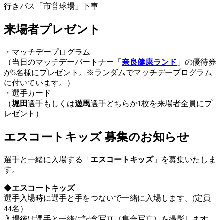
行きバス「市営球場」下車
来場者プレゼント
・マッチデープログラム
ㅤ（当日のマッチデーパートナー「
奈良健康ランド
」の優待券
が5名様にプレゼント。※ランダムでマッチデープログラム
に付いています。）
・選手カード
ㅤ（
堀田
選手もしくは
遊馬
選手どちらか1枚を来場者全員にプ
レゼント）
エスコートキッズ 募集のお知らせ
選手と一緒に入場する「
エスコートキッズ
」を募集いたしま
す。
◆
エスコートキッズ
選手入場時に選手と手をつないで一緒に入場します。(定員
44名）
入場後は選手と一緒に記念写真（集合写真）を撮影します。