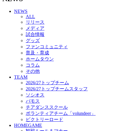
チアダンススクール
NEWS
ボランティアチーム「volundeer」
ALL
ビクトリーロード
リリース
HOMEGAME
メディア
観戦ルール＆マナー
試合情報
ホームゲーム運営管理規定
グッズ
Jリーグ運営管理規定
ファンコミュニティ
写真・動画使用ガイドライン
普及・育成
ロートフィールド奈良
ホームタウン
SCHEDULE
コラム
2026/27
練習見学時のファンサービスについて
その他
TICKET
TEAM
奈良クラブ明治安田J3リーグ2026/27シーズン試
2026/27トップチーム
合観戦チケット
2026/27トップチームスタッフ
奈良クラブ明治安田Ｊ3リーグ 2026/27シーズン
ソシオス
「鹿パス」
バモス
観戦ルール＆マナー
チアダンススクール
FANCOMMUNITY
ボランティアチーム「volundeer」
2026/27ファンコミュニティ
ビクトリーロード
サポートショップ
HOMEGAME
GOODS
観戦ルール＆マナー