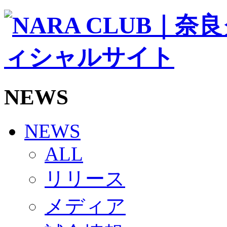
ソシオス
バモス
チアダンススクール
ボランティアチーム「volundeer」
ビクトリーロード
HOMEGAME
観戦ルール＆マナー
ホームゲーム運営管理規定
NEWS
Jリーグ運営管理規定
写真・動画使用ガイドライン
ロートフィールド奈良
SCHEDULE
NEWS
2026/27
練習見学時のファンサービスについて
ALL
TICKET
奈良クラブ明治安田J3リーグ2026/27シーズン試
リリース
奈良クラブ明治安田Ｊ3リーグ 2026/27シーズン
観戦ルール＆マナー
FANCOMMUNITY
メディア
2026/27ファンコミュニティ
サポートショップ
GOODS