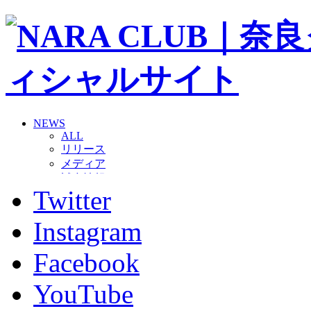
NEWS
ALL
リリース
メディア
試合情報
Twitter
グッズ
ファンコミュニティ
普及・育成
Instagram
ホームタウン
コラム
Facebook
その他
TEAM
YouTube
2026/27トップチーム
2026/27トップチームスタッフ