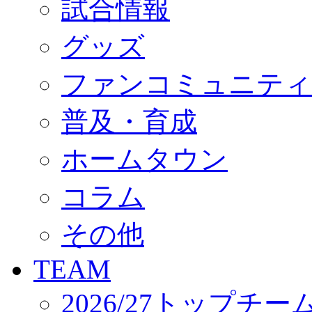
試合情報
オフィシャルストア（実店舗）
オンラインストア
ACADEMY
グッズ
アカデミーについて
プロジェクト
ファンコミュニティ
コーチ&スタッフ
ジュニア
ジュニアユース
普及・育成
ユース
練習拠点（ナラディーア）
ホームタウン
SCHOOL
CLUB
2026/27 パートナー企業
コラム
パートナー募集
クラブ理念
クラブ情報
その他
サステナビリティ
Web制作支援
TEAM
応援プロジェクト
2026/27トップチー