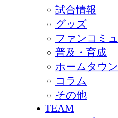
GOODS
オフィシャルストア（実店舗）
試合情報
オンラインストア
ACADEMY
グッズ
アカデミーについて
プロジェクト
コーチ&スタッフ
ファンコミ
ジュニア
ジュニアユース
ユース
普及・育成
練習拠点（ナラディーア）
SCHOOL
ホームタウ
CLUB
2026/27 パートナー企業
パートナー募集
コラム
クラブ理念
クラブ情報
サステナビリティ
その他
Web制作支援
応援プロジェクト
TEAM