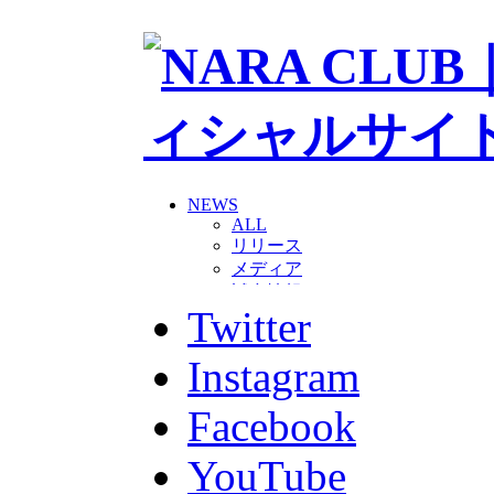
NEWS
ALL
リリース
メディア
試合情報
Twitter
グッズ
ファンコミュニティ
普及・育成
Instagram
ホームタウン
コラム
Facebook
その他
TEAM
YouTube
2026/27トップチーム