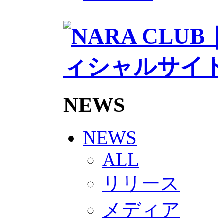
2026/27トップチームスタッフ
ソシオス
バモス
チアダンススクール
ボランティアチーム「volundeer
ビクトリーロード
HOMEGAME
観戦ルール＆マナー
ホームゲーム運営管理規定
Jリーグ運営管理規定
NEWS
写真・動画使用ガイドライン
ロートフィールド奈良
SCHEDULE
2026/27
NEWS
練習見学時のファンサービスに
TICKET
ALL
奈良クラブ明治安田J3リーグ202
奈良クラブ明治安田Ｊ3リーグ 20
リリース
観戦ルール＆マナー
FANCOMMUNITY
2026/27ファンコミュニティ
メディア
サポートショップ