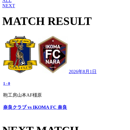
ALL
NEXT
MATCH RESULT
2026年8月1日
1
-
0
鞄工房山本AF橿原
奈良クラブ vs IKOMA FC 奈良