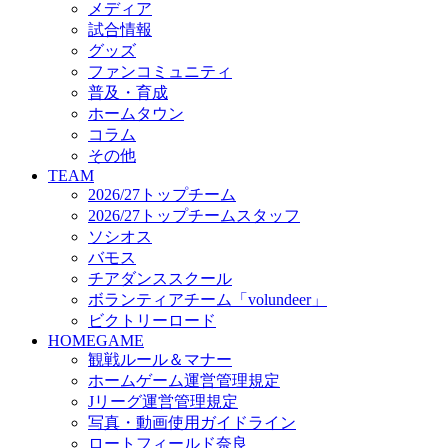
メディア
ビクトリーロード
試合情報
HOMEGAME
グッズ
観戦ルール＆マナー
ファンコミュニティ
ホームゲーム運営管理規定
普及・育成
Jリーグ運営管理規定
ホームタウン
写真・動画使用ガイドライン
コラム
ロートフィールド奈良
その他
SCHEDULE
TEAM
2026/27
2026/27トップチーム
練習見学時のファンサービスについて
2026/27トップチームスタッフ
TICKET
ソシオス
奈良クラブ明治安田J3リーグ2026/27シーズン試
バモス
奈良クラブ明治安田Ｊ3リーグ 2026/27シーズン
チアダンススクール
観戦ルール＆マナー
FANCOMMUNITY
ボランティアチーム「volundeer」
2026/27ファンコミュニティ
ビクトリーロード
サポートショップ
HOMEGAME
GOODS
観戦ルール＆マナー
オフィシャルストア（実店舗）
ホームゲーム運営管理規定
オンラインストア
Jリーグ運営管理規定
ACADEMY
写真・動画使用ガイドライン
アカデミーについて
ロートフィールド奈良