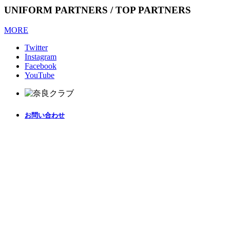
UNIFORM PARTNERS / TOP PARTNERS
MORE
Twitter
Instagram
Facebook
YouTube
お問い合わせ
クラブ情報
プライバシーポリシー
株式会社奈良クラブ 特定非営利活動法人奈良クラブ
〒630-8441 奈良市神殿町667-1
ウズシオパーク1F
TEL:0742-93-3815
© 2026 NARA CLUB ALL RIGHTS RESERVED.