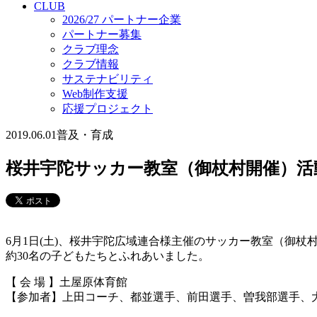
CLUB
2026/27 パートナー企業
パートナー募集
クラブ理念
クラブ情報
サステナビリティ
Web制作支援
応援プロジェクト
2019.06.01
普及・育成
桜井宇陀サッカー教室（御杖村開催）活
6月1日(土)、桜井宇陀広域連合様主催のサッカー教室（御
約30名の子どもたちとふれあいました。
【 会 場 】土屋原体育館
【参加者】上田コーチ、都並選手、前田選手、曽我部選手、