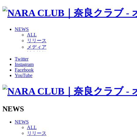
NEWS
ALL
リリース
メディア
試合情報
Twitter
グッズ
Instagram
ファンコミュニティ
Facebook
普及・育成
YouTube
ホームタウン
コラム
その他
TEAM
2026/27トップチーム
NEWS
2026/27トップチームスタッフ
ソシオス
NEWS
バモス
ALL
チアダンススクール
リリース
ボランティアチーム「volundeer」