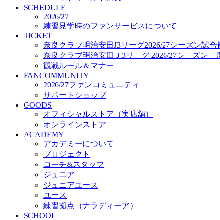
プロジェクト
SCHEDULE
コーチ&スタッフ
2026/27
練習見学時のファンサービスについて
ジュニア
TICKET
ジュニアユース
奈良クラブ明治安田J3リーグ2026/27シーズン試
ユース
奈良クラブ明治安田Ｊ3リーグ 2026/27シーズン
練習拠点（ナラディーア）
観戦ルール＆マナー
SCHOOL
FANCOMMUNITY
CLUB
2026/27ファンコミュニティ
2026/27 パートナー企業
サポートショップ
パートナー募集
GOODS
クラブ理念
オフィシャルストア（実店舗）
クラブ情報
オンラインストア
サステナビリティ
ACADEMY
Web制作支援
アカデミーについて
応援プロジェクト
プロジェクト
コーチ&スタッフ
ジュニア
ジュニアユース
ユース
練習拠点（ナラディーア）
SCHOOL