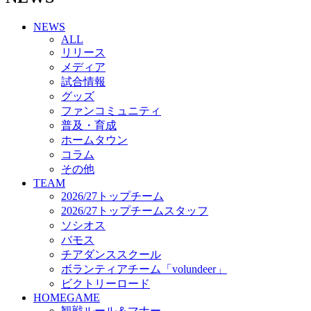
チアダンススクール
NEWS
ボランティアチーム「volundeer」
ALL
ビクトリーロード
リリース
HOMEGAME
メディア
観戦ルール＆マナー
試合情報
ホームゲーム運営管理規定
グッズ
Jリーグ運営管理規定
ファンコミュニティ
写真・動画使用ガイドライン
普及・育成
ロートフィールド奈良
ホームタウン
SCHEDULE
コラム
2026/27
練習見学時のファンサービスについて
その他
TICKET
TEAM
奈良クラブ明治安田J3リーグ2026/27シーズン試
2026/27トップチーム
合観戦チケット
2026/27トップチームスタッフ
奈良クラブ明治安田Ｊ3リーグ 2026/27シーズン
ソシオス
「鹿パス」
バモス
観戦ルール＆マナー
チアダンススクール
FANCOMMUNITY
ボランティアチーム「volundeer」
2026/27ファンコミュニティ
ビクトリーロード
サポートショップ
HOMEGAME
GOODS
観戦ルール＆マナー