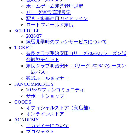
オフィシャルストア（実店舗）
ホームゲーム運営管理規定
オンラインストア
Jリーグ運営管理規定
ACADEMY
写真・動画使用ガイドライン
アカデミーについて
ロートフィールド奈良
プロジェクト
SCHEDULE
コーチ&スタッフ
2026/27
ジュニア
練習見学時のファンサービスについて
ジュニアユース
TICKET
奈良クラブ明治安田J3リーグ2026/27シーズン試
ユース
合観戦チケット
練習拠点（ナラディーア）
奈良クラブ明治安田Ｊ3リーグ 2026/27シーズン
SCHOOL
CLUB
「鹿パス」
2026/27 パートナー企業
観戦ルール＆マナー
パートナー募集
FANCOMMUNITY
クラブ理念
2026/27ファンコミュニティ
クラブ情報
サポートショップ
サステナビリティ
GOODS
オフィシャルストア（実店舗）
Web制作支援
オンラインストア
応援プロジェクト
ACADEMY
アカデミーについて
プロジェクト