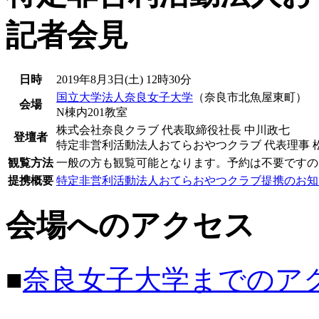
記者会見
日時
2019年8月3日(土) 12時30分
国立大学法人奈良女子大学
（奈良市北魚屋東町）
会場
N棟内201教室
株式会社奈良クラブ 代表取締役社長 中川政七
登壇者
特定非営利活動法人おてらおやつクラブ 代表理事 
観覧方法
一般の方も観覧可能となります。予約は不要ですの
提携概要
特定非営利活動法人おてらおやつクラブ提携のお知
会場へのアクセス
■
奈良女子大学までのア