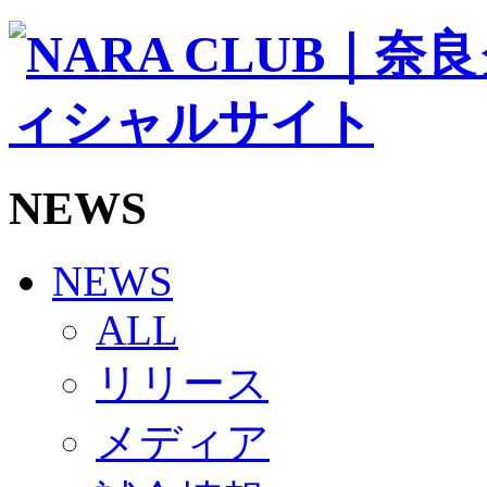
ソシオス
バモス
チアダンススクール
ボランティアチーム「volundeer」
ビクトリーロード
HOMEGAME
観戦ルール＆マナー
ホームゲーム運営管理規定
NEWS
Jリーグ運営管理規定
写真・動画使用ガイドライン
ロートフィールド奈良
SCHEDULE
NEWS
2026/27
練習見学時のファンサービスについて
ALL
TICKET
奈良クラブ明治安田J3リーグ2026/27シーズン試
リリース
奈良クラブ明治安田Ｊ3リーグ 2026/27シーズン
観戦ルール＆マナー
FANCOMMUNITY
メディア
2026/27ファンコミュニティ
サポートショップ
GOODS