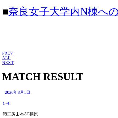
■
奈良女子大学内N棟へ
PREV
ALL
NEXT
MATCH RESULT
2026年8月1日
1
-
0
鞄工房山本AF橿原