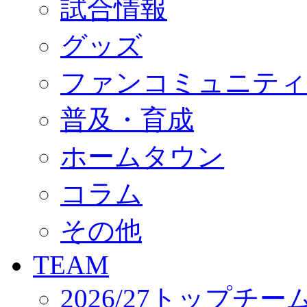
試合情報
オフィシャルストア（実店舗）
オンラインストア
ACADEMY
グッズ
アカデミーについて
プロジェクト
ファンコミュニティ
コーチ&スタッフ
ジュニア
ジュニアユース
普及・育成
ユース
練習拠点（ナラディーア）
ホームタウン
SCHOOL
CLUB
2026/27 パートナー企業
コラム
パートナー募集
クラブ理念
クラブ情報
その他
サステナビリティ
Web制作支援
TEAM
応援プロジェクト
2026/27トップチー