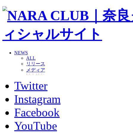
NEWS
ALL
リリース
メディア
試合情報
Twitter
グッズ
ファンコミュニティ
普及・育成
Instagram
ホームタウン
コラム
Facebook
その他
TEAM
YouTube
2026/27トップチーム
2026/27トップチームスタッフ