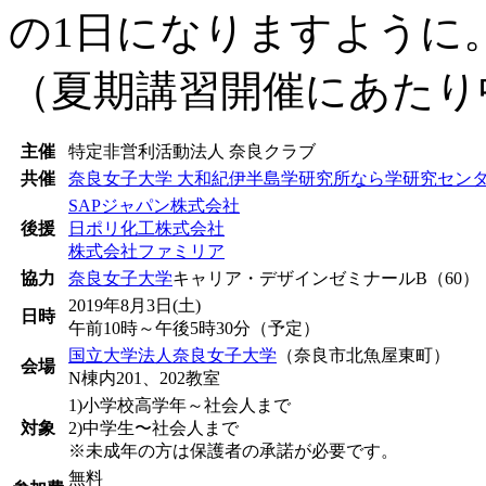
の1日になりますように
（夏期講習開催にあたり
主催
特定非営利活動法人 奈良クラブ
共催
奈良女子大学 大和紀伊半島学研究所なら学研究セン
SAPジャパン株式会社
後援
日ポリ化工株式会社
株式会社ファミリア
協力
奈良女子大学
キャリア・デザインゼミナールB（60
2019年8月3日(土)
日時
午前10時～午後5時30分（予定）
国立大学法人奈良女子大学
（奈良市北魚屋東町）
会場
N棟内201、202教室
1)小学校高学年～社会人まで
対象
2)中学生〜社会人まで
※未成年の方は保護者の承諾が必要です。
無料