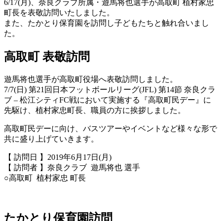
6/17(月)、奈良クラブ所属・遊馬将也選手が高取町 植村家忠
町長を表敬訪問いたしました。
また、たかとり保育園を訪問し子どもたちと触れ合いまし
た。
高取町 表敬訪問
遊馬将也選手が高取町役場へ表敬訪問しました。
7/7(日) 第21回日本フットボールリーグ(JFL) 第14節 奈良クラ
ブ – 松江シティFC戦において実施する『高取町民デー』に
先駆け、植村家忠町長、職員の方に挨拶しました。
高取町民デーに向け、バスツアーやイベントなど様々な形で
共に盛り上げていきます。
【 訪問日 】2019年6月17日(月)
【 訪問者 】奈良クラブ 遊馬将也 選手
○高取町 植村家忠 町長
たかとり保育園訪問