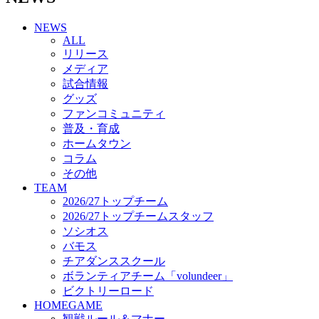
チアダンススクール
NEWS
ボランティアチーム「volundeer」
ALL
ビクトリーロード
リリース
HOMEGAME
メディア
観戦ルール＆マナー
試合情報
ホームゲーム運営管理規定
グッズ
Jリーグ運営管理規定
ファンコミュニティ
写真・動画使用ガイドライン
普及・育成
ロートフィールド奈良
ホームタウン
SCHEDULE
コラム
2026/27
練習見学時のファンサービスについて
その他
TICKET
TEAM
奈良クラブ明治安田J3リーグ2026/27シーズン試
2026/27トップチーム
合観戦チケット
2026/27トップチームスタッフ
奈良クラブ明治安田Ｊ3リーグ 2026/27シーズン
ソシオス
「鹿パス」
バモス
観戦ルール＆マナー
チアダンススクール
FANCOMMUNITY
ボランティアチーム「volundeer」
2026/27ファンコミュニティ
ビクトリーロード
サポートショップ
HOMEGAME
GOODS
観戦ルール＆マナー