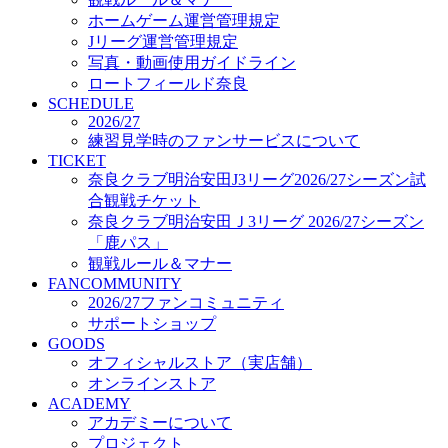
オフィシャルストア（実店舗）
ホームゲーム運営管理規定
オンラインストア
Jリーグ運営管理規定
ACADEMY
写真・動画使用ガイドライン
アカデミーについて
ロートフィールド奈良
プロジェクト
SCHEDULE
コーチ&スタッフ
2026/27
ジュニア
練習見学時のファンサービスについて
ジュニアユース
TICKET
奈良クラブ明治安田J3リーグ2026/27シーズン試
ユース
合観戦チケット
練習拠点（ナラディーア）
奈良クラブ明治安田Ｊ3リーグ 2026/27シーズン
SCHOOL
CLUB
「鹿パス」
2026/27 パートナー企業
観戦ルール＆マナー
パートナー募集
FANCOMMUNITY
クラブ理念
2026/27ファンコミュニティ
クラブ情報
サポートショップ
サステナビリティ
GOODS
オフィシャルストア（実店舗）
Web制作支援
オンラインストア
応援プロジェクト
ACADEMY
アカデミーについて
プロジェクト