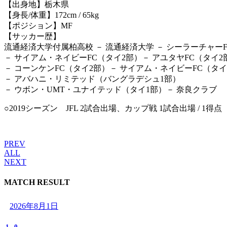
【出身地】栃木県
【身長/体重】172cm / 65kg
【ポジション】MF
【サッカー歴】
流通経済大学付属柏高校 － 流通経済大学 － シーラーチャー
－ サイアム・ネイビーFC（タイ2部）－ アユタヤFC（タイ2
－ コーンケンFC（タイ2部）－ サイアム・ネイビーFC（タイ
－ アバハニ・リミテッド（バングラデシュ1部）
－ ウボン・UMT・ユナイテッド（タイ1部）－ 奈良クラブ
○2019シーズン JFL 2試合出場、カップ戦 1試合出場 / 1得点
PREV
ALL
NEXT
MATCH RESULT
2026年8月1日
1
-
0