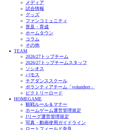
メディア
ビクトリーロード
試合情報
HOMEGAME
グッズ
観戦ルール＆マナー
ファンコミュニティ
ホームゲーム運営管理規定
普及・育成
Jリーグ運営管理規定
ホームタウン
写真・動画使用ガイドライン
コラム
ロートフィールド奈良
その他
SCHEDULE
TEAM
2026/27
2026/27トップチーム
練習見学時のファンサービスについて
2026/27トップチームスタッフ
TICKET
ソシオス
奈良クラブ明治安田J3リーグ2026/27シーズン試
バモス
奈良クラブ明治安田Ｊ3リーグ 2026/27シーズン
チアダンススクール
観戦ルール＆マナー
FANCOMMUNITY
ボランティアチーム「volundeer」
2026/27ファンコミュニティ
ビクトリーロード
サポートショップ
HOMEGAME
GOODS
観戦ルール＆マナー
オフィシャルストア（実店舗）
ホームゲーム運営管理規定
オンラインストア
Jリーグ運営管理規定
ACADEMY
写真・動画使用ガイドライン
アカデミーについて
ロートフィールド奈良