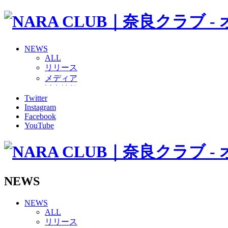
NEWS
ALL
リリース
メディア
試合情報
Twitter
グッズ
Instagram
ファンコミュニティ
Facebook
普及・育成
YouTube
ホームタウン
コラム
その他
TEAM
2026/27トップチーム
NEWS
2026/27トップチームスタッフ
ソシオス
NEWS
バモス
ALL
チアダンススクール
リリース
ボランティアチーム「volundeer」