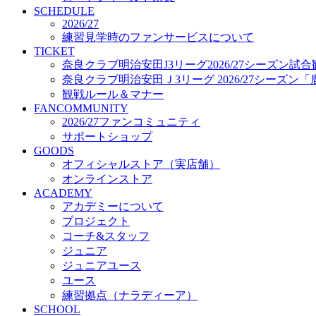
プロジェクト
SCHEDULE
コーチ&スタッフ
2026/27
練習見学時のファンサービスについて
ジュニア
TICKET
ジュニアユース
奈良クラブ明治安田J3リーグ2026/27シーズン試
ユース
奈良クラブ明治安田Ｊ3リーグ 2026/27シーズン
練習拠点（ナラディーア）
観戦ルール＆マナー
SCHOOL
FANCOMMUNITY
CLUB
2026/27ファンコミュニティ
2026/27 パートナー企業
サポートショップ
パートナー募集
GOODS
クラブ理念
オフィシャルストア（実店舗）
クラブ情報
オンラインストア
サステナビリティ
ACADEMY
Web制作支援
アカデミーについて
応援プロジェクト
プロジェクト
コーチ&スタッフ
ジュニア
ジュニアユース
ユース
練習拠点（ナラディーア）
SCHOOL