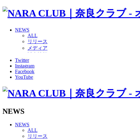
NEWS
ALL
リリース
メディア
試合情報
Twitter
グッズ
Instagram
ファンコミュニティ
Facebook
普及・育成
YouTube
ホームタウン
コラム
その他
TEAM
2026/27トップチーム
NEWS
2026/27トップチームスタッフ
ソシオス
NEWS
バモス
ALL
チアダンススクール
リリース
ボランティアチーム「volundeer」