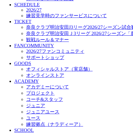
プロジェクト
SCHEDULE
コーチ&スタッフ
2026/27
練習見学時のファンサービスについて
ジュニア
TICKET
ジュニアユース
奈良クラブ明治安田J3リーグ2026/27シーズン試
ユース
奈良クラブ明治安田Ｊ3リーグ 2026/27シーズン
練習拠点（ナラディーア）
観戦ルール＆マナー
SCHOOL
FANCOMMUNITY
CLUB
2026/27ファンコミュニティ
2026/27 パートナー企業
サポートショップ
パートナー募集
GOODS
クラブ理念
オフィシャルストア（実店舗）
クラブ情報
オンラインストア
サステナビリティ
ACADEMY
Web制作支援
アカデミーについて
応援プロジェクト
プロジェクト
コーチ&スタッフ
ジュニア
ジュニアユース
ユース
練習拠点（ナラディーア）
SCHOOL