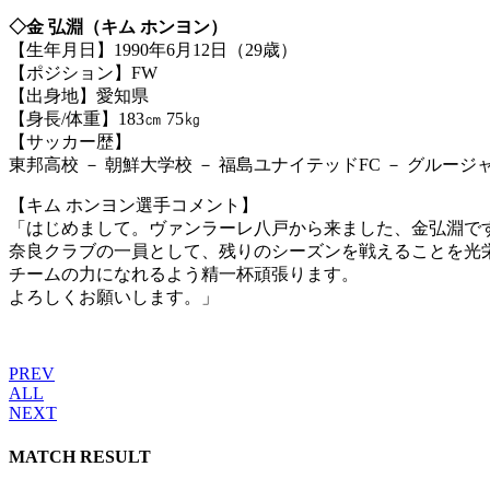
◇金 弘淵（キム ホンヨン）
【生年月日】1990年6月12日（29歳）
【ポジション】FW
【出身地】愛知県
【身長/体重】183㎝ 75㎏
【サッカー歴】
東邦高校 － 朝鮮大学校 － 福島ユナイテッドFC － グルージ
【キム ホンヨン選手コメント】
「はじめまして。ヴァンラーレ八戸から来ました、金弘淵で
奈良クラブの一員として、残りのシーズンを戦えることを光
チームの力になれるよう精一杯頑張ります。
よろしくお願いします。」
PREV
ALL
NEXT
MATCH RESULT