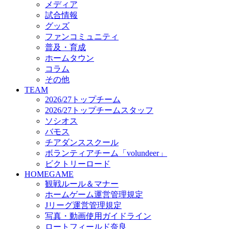
メディア
ビクトリーロード
試合情報
HOMEGAME
グッズ
観戦ルール＆マナー
ファンコミュニティ
ホームゲーム運営管理規定
普及・育成
Jリーグ運営管理規定
ホームタウン
写真・動画使用ガイドライン
コラム
ロートフィールド奈良
その他
SCHEDULE
TEAM
2026/27
2026/27トップチーム
練習見学時のファンサービスについて
2026/27トップチームスタッフ
TICKET
ソシオス
奈良クラブ明治安田J3リーグ2026/27シーズン試
バモス
奈良クラブ明治安田Ｊ3リーグ 2026/27シーズン
チアダンススクール
観戦ルール＆マナー
FANCOMMUNITY
ボランティアチーム「volundeer」
2026/27ファンコミュニティ
ビクトリーロード
サポートショップ
HOMEGAME
GOODS
観戦ルール＆マナー
オフィシャルストア（実店舗）
ホームゲーム運営管理規定
オンラインストア
Jリーグ運営管理規定
ACADEMY
写真・動画使用ガイドライン
アカデミーについて
ロートフィールド奈良