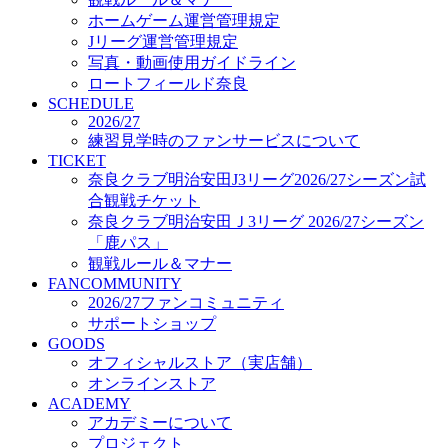
オフィシャルストア（実店舗）
ホームゲーム運営管理規定
オンラインストア
Jリーグ運営管理規定
ACADEMY
写真・動画使用ガイドライン
アカデミーについて
ロートフィールド奈良
プロジェクト
SCHEDULE
コーチ&スタッフ
2026/27
ジュニア
練習見学時のファンサービスについて
ジュニアユース
TICKET
奈良クラブ明治安田J3リーグ2026/27シーズン試
ユース
合観戦チケット
練習拠点（ナラディーア）
奈良クラブ明治安田Ｊ3リーグ 2026/27シーズン
SCHOOL
CLUB
「鹿パス」
2026/27 パートナー企業
観戦ルール＆マナー
パートナー募集
FANCOMMUNITY
クラブ理念
2026/27ファンコミュニティ
クラブ情報
サポートショップ
サステナビリティ
GOODS
オフィシャルストア（実店舗）
Web制作支援
オンラインストア
応援プロジェクト
ACADEMY
アカデミーについて
プロジェクト