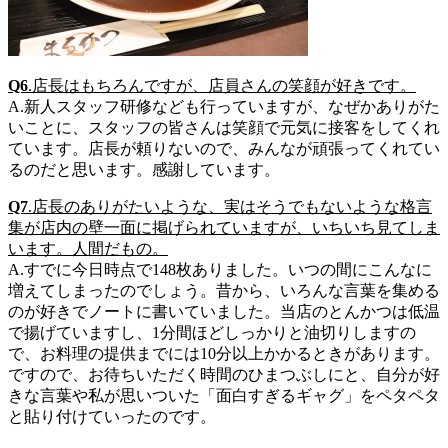
Q6
.店長はもちろんですが、店員さんの笑顔が好きです。
A.新人スタッフ研修なども行っていますが、なぜかありがた
いことに、スタッフの皆さんは笑顔で元気に接客をしてくれ
ています。店長が頼りないので、みんなが頑張ってくれてい
るのだと思います。感謝しています。
Q7
.店長のありがたいような、実はそうでもないような格言
集が店内の壁一面に掲げられていますが、いちいち見てしま
います。人間だもの。
A.すでに今日時点で148枚ありました。いつの間にこんなに
増えてしまったのでしょう。昔から、いろんな言葉を集める
のが好きでノートに書いていました。当店のとんかつは低温
で揚げていますし、1分間ほどしっかりと油切りしますの
で、お料理の提供までには10分以上かかるときがあります。
ですので、お待ちいただく時間のひまつぶしにと、自分が好
きな言葉や私が思いついた「面白すぎるギャグ」をペタペタ
と貼り付けていったのです。