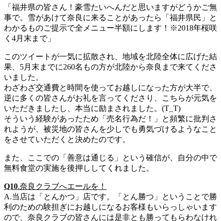
「福井県の皆さん！豪雪たいへんだと思いますがどうかご無
事で。雪があけて奈良に来ることがあったら「福井県民」と
わかるものご提示で全メニュー半額にします！※2018年桜咲
く4月末まで」
このツイートが一気に拡散され、地域を北陸全体に広げた結
果、5月末までに260名もの方が北陸から奈良まで来てくださ
いました。
わざわざ交通費と時間を使ってお越しになった方が大半で、
逆に多くの皆さんがお礼を言ってくださり、こちらが元気を
いただきましたし、本当に励まされました。(T_T)
そういう経験があったため「売名行為だ！」と頻繁に批判さ
れようが、被災地の皆さんを少しでも勇気づけるようなこと
をさせていただくと決めたのです。
また、ここでの「善意は通じる」という確信が、自分の中で
無料食堂の実施を後押ししてくれました。
Q10
.奈良クラブへエールを！
A.当店は「とんかつ」店です。「とん勝つ」ということで勝
利のための験担ぎにお越しになるお客様もいらっしゃいます
ので、奈良クラブの皆さんには是非とも勝ってもらわなけれ