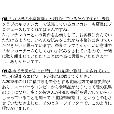
Q8
.「カツ界の小室哲哉」と呼ばれているそうですが、奈良
クラブのキッチンカーで販売しているカツカレーも店長にプ
ロデュースしてくれてはるんですね。
A.キッチンカーという舞台をお借りして、お客様に喜んでい
ただけるような、いろんな試みをこれから本格的にさせてい
ただきたいと思っています。奈良クラブさんが、いい意味で
「サッカーチームらしくない」試みをされているので、一緒
に取り組ませていただくことは本当に勇気をいただきます
し、ありがたいです。
Q9
.各地で天災があった時に「お見舞い割引」をされていま
す。心温まるエピソードがあれば教えてください。
A.2018年の2月に福井県を中心とする北陸地方で豪雪災害が
あり、スーパーやコンビニから食料品がなくなって陸の孤島
のようになり、多くの皆さんが心細い時間を過ごしていらっ
しゃっていることを知って「北陸県民割引」というものをさ
せていただきました。そのとき、ツイッターで、このように
呼びかけました。