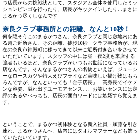
つ店長からの挑戦状として、スタジアム全体を使用したミッ
ションビンゴを行ったり、店長がキックインしたり…まさに
まるかつ尽くしなんです！
奈良クラブ事務所との距離、なんと10秒！
何を隠そうこのまるかつさん、奈良クラブと同じ敷地内にあ
る超ご近所さん。その距離、徒歩10秒！クラブ事務所が、現
在の奈良市神殿町に移ってきて以来ご近所付き合いをさせて
いただいています。スタッフの中には昼・夜2度も来店する
強者もいるほど、奈良クラブがいつもお世話になっているお
店なんです。そんなまるかつさんの名物といえば、ジューシ
ーなロースカツや特大えびフライなど美味しい揚げ物はもち
ろんですが、なんといっても「金子店長」！高身長でイケメ
ンな容姿、溢れ出すユーモアセンス…。お笑いセンスには定
評のあるやべっちも、店長の面白ワードには嫉妬すら覚えま
す。
ということで、まるかつ初体験となる新入社員・加藤を引き
連れ、まるかつさんへ。店内にはタオルマフラーなども飾っ
ていただいています。