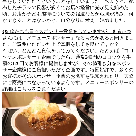
事をしていただくということをしていました。ちょうど、配
布したチラシの反響が多くてお店の経営に光が見え始めた
頃、お店が子ども虐待についての報道などから胸が痛み、何
かできることはないかと、自分なりに考えて始めました。
Q5
.僕たちも日々スポンサー営業をしていますが、まるかつ
さんには「メニュースポンサー」なるものがあると聞きまし
た。ご説明いただいた上で真似をしても良いですか？
A.はい、どんどん真似をしてみてください。たとえば「コロ
ッケスポンサー」企画でしたら、通常240円のコロッケを半
額の120円でお客様に提供しますが、その値引き分をスポン
サー企業様にご負担いただく企画です。毎回好評で、多くの
お客様がそのスポンサー企業のお名前を認知されたり、実際
にご商売につながっているようです。メニュースポンサーの
詳細はこちらをご覧ください。