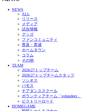
チアダンススクール
NEWS
ボランティアチーム「volundeer」
ALL
ビクトリーロード
リリース
HOMEGAME
メディア
観戦ルール＆マナー
試合情報
ホームゲーム運営管理規定
グッズ
Jリーグ運営管理規定
ファンコミュニティ
写真・動画使用ガイドライン
普及・育成
ロートフィールド奈良
ホームタウン
SCHEDULE
コラム
2026/27
練習見学時のファンサービスについて
その他
TICKET
TEAM
奈良クラブ明治安田J3リーグ2026/27シーズン試
2026/27トップチーム
合観戦チケット
2026/27トップチームスタッフ
奈良クラブ明治安田Ｊ3リーグ 2026/27シーズン
ソシオス
「鹿パス」
バモス
観戦ルール＆マナー
チアダンススクール
FANCOMMUNITY
ボランティアチーム「volundeer」
2026/27ファンコミュニティ
ビクトリーロード
サポートショップ
HOMEGAME
GOODS
観戦ルール＆マナー