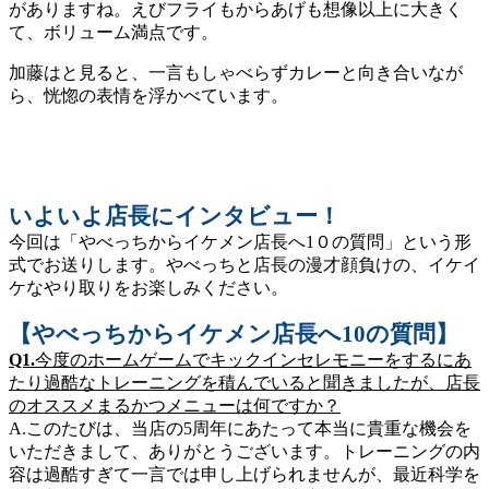
がありますね。えびフライもからあげも想像以上に大きく
て、ボリューム満点です。
加藤はと見ると、一言もしゃべらずカレーと向き合いなが
ら、恍惚の表情を浮かべています。
いよいよ店長にインタビュー！
今回は「やべっちからイケメン店長へ1０の質問」という形
式でお送りします。やべっちと店長の漫才顔負けの、イケイ
ケなやり取りをお楽しみください。
【やべっちからイケメン店長へ10の質問】
Q1.
今度のホームゲームでキックインセレモニーをするにあ
たり過酷なトレーニングを積んでいると聞きましたが、店長
のオススメまるかつメニューは何ですか？
A.このたびは、当店の5周年にあたって本当に貴重な機会を
いただきまして、ありがとうございます。トレーニングの内
容は過酷すぎて一言では申し上げられませんが、最近科学を