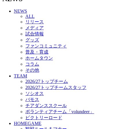
チアダンススクール
NEWS
ボランティアチーム「volundeer」
ALL
ビクトリーロード
リリース
HOMEGAME
メディア
観戦ルール＆マナー
試合情報
ホームゲーム運営管理規定
グッズ
Jリーグ運営管理規定
ファンコミュニティ
写真・動画使用ガイドライン
普及・育成
ロートフィールド奈良
ホームタウン
SCHEDULE
コラム
2026/27
練習見学時のファンサービスについて
その他
TICKET
TEAM
奈良クラブ明治安田J3リーグ2026/27シーズン試
2026/27トップチーム
合観戦チケット
2026/27トップチームスタッフ
奈良クラブ明治安田Ｊ3リーグ 2026/27シーズン
ソシオス
「鹿パス」
バモス
観戦ルール＆マナー
チアダンススクール
FANCOMMUNITY
ボランティアチーム「volundeer」
2026/27ファンコミュニティ
ビクトリーロード
サポートショップ
HOMEGAME
GOODS
観戦ルール＆マナー