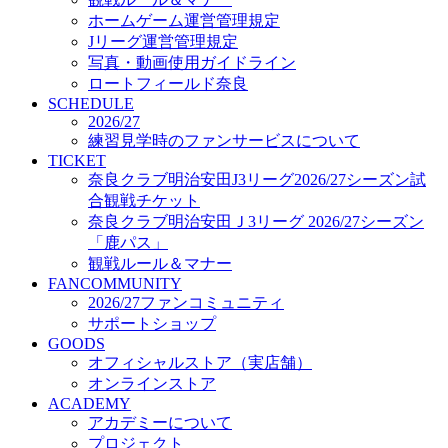
オフィシャルストア（実店舗）
ホームゲーム運営管理規定
オンラインストア
Jリーグ運営管理規定
ACADEMY
写真・動画使用ガイドライン
アカデミーについて
ロートフィールド奈良
プロジェクト
SCHEDULE
コーチ&スタッフ
2026/27
ジュニア
練習見学時のファンサービスについて
ジュニアユース
TICKET
奈良クラブ明治安田J3リーグ2026/27シーズン試
ユース
合観戦チケット
練習拠点（ナラディーア）
奈良クラブ明治安田Ｊ3リーグ 2026/27シーズン
SCHOOL
CLUB
「鹿パス」
2026/27 パートナー企業
観戦ルール＆マナー
パートナー募集
FANCOMMUNITY
クラブ理念
2026/27ファンコミュニティ
クラブ情報
サポートショップ
サステナビリティ
GOODS
オフィシャルストア（実店舗）
Web制作支援
オンラインストア
応援プロジェクト
ACADEMY
アカデミーについて
プロジェクト