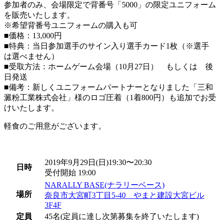
参加者のみ、会場限定で背番号「5000」の限定ユニフォーム
を販売いたします。
※希望背番号ユニフォームの購入も可
■価格：13,000円
■特典：当日参加選手のサイン入り選手カード
1
枚（※選手
は選べません）
■受取方法：ホームゲーム会場（10月27日） もしくは 後
日発送
■備考：新しくユニフォームパートナーとなりました「三和
澱粉工業株式会社」様のロゴ圧着（1着800円）も追加でお受
けいたします。
軽食のご用意がございます。
2019年9月29日(日)19:30〜20:30
日時
受付開始 19:00
NARALLY BASE(ナラリーベース)
場所
奈良市大宮町3丁目5-40 やまと建設大宮ビル
3F4F
定員
45名(定員に達し次第募集を終了いたします)