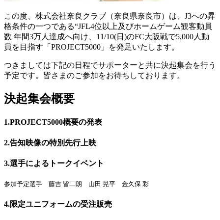
この度、株式会社奈良クラブ（奈良県奈良市）は、J3への昇
格条件の一つである“JFL4位以上及びホームゲーム観客動員
数 年間3万人達成へ向け、11/10(日)のFC大阪戦で5,000人動
員を目指す「PROJECT5000」を発足いたします。
つきましては下記の日程でサポーターと共に決起集会を行う
予定です。皆さまのご参加をお待ちしております。
決起集会概要
1.PROJECT5000概要の発表
2.告知映像の特別先行上映
3.選手によるトークイベント
参加予定選手 藤吉 皆二朗 山田 晃平 金久保 彩
4.限定ユニフォームの受注販売