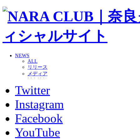
NEWS
ALL
リリース
メディア
試合情報
Twitter
グッズ
ファンコミュニティ
普及・育成
Instagram
ホームタウン
コラム
Facebook
その他
TEAM
YouTube
2026/27トップチーム
2026/27トップチームスタッフ