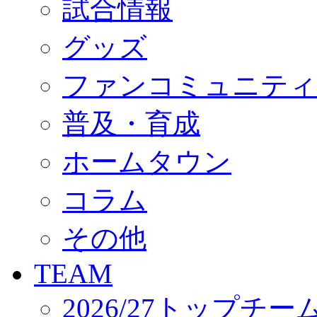
試合情報
オフィシャルストア（実店舗）
オンラインストア
ACADEMY
グッズ
アカデミーについて
プロジェクト
ファンコミュニティ
コーチ&スタッフ
ジュニア
ジュニアユース
普及・育成
ユース
練習拠点（ナラディーア）
ホームタウン
SCHOOL
CLUB
2026/27 パートナー企業
コラム
パートナー募集
クラブ理念
クラブ情報
その他
サステナビリティ
Web制作支援
TEAM
応援プロジェクト
2026/27トップチー