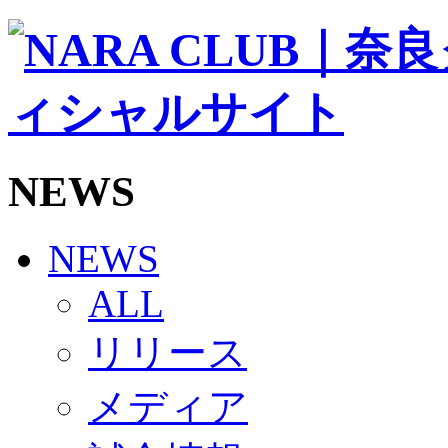
ソシオス
バモス
チアダンススクール
ボランティアチーム「volundeer」
ビクトリーロード
HOMEGAME
観戦ルール＆マナー
ホームゲーム運営管理規定
NEWS
Jリーグ運営管理規定
写真・動画使用ガイドライン
ロートフィールド奈良
SCHEDULE
NEWS
2026/27
練習見学時のファンサービスについて
ALL
TICKET
奈良クラブ明治安田J3リーグ2026/27シーズン試
リリース
奈良クラブ明治安田Ｊ3リーグ 2026/27シーズン
観戦ルール＆マナー
FANCOMMUNITY
メディア
2026/27ファンコミュニティ
サポートショップ
GOODS