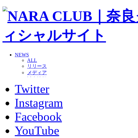
NEWS
ALL
リリース
メディア
試合情報
Twitter
グッズ
ファンコミュニティ
普及・育成
Instagram
ホームタウン
コラム
Facebook
その他
TEAM
YouTube
2026/27トップチーム
2026/27トップチームスタッフ