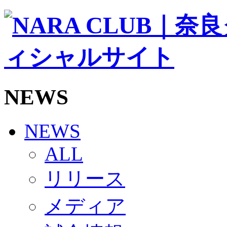
ソシオス
バモス
チアダンススクール
ボランティアチーム「volundeer」
ビクトリーロード
HOMEGAME
観戦ルール＆マナー
ホームゲーム運営管理規定
NEWS
Jリーグ運営管理規定
写真・動画使用ガイドライン
ロートフィールド奈良
SCHEDULE
NEWS
2026/27
練習見学時のファンサービスについて
ALL
TICKET
奈良クラブ明治安田J3リーグ2026/27シーズン試
リリース
奈良クラブ明治安田Ｊ3リーグ 2026/27シーズン
観戦ルール＆マナー
FANCOMMUNITY
メディア
2026/27ファンコミュニティ
サポートショップ
GOODS