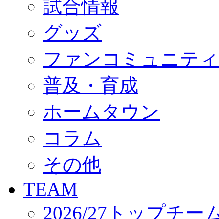
試合情報
オフィシャルストア（実店舗）
オンラインストア
ACADEMY
グッズ
アカデミーについて
プロジェクト
ファンコミュニティ
コーチ&スタッフ
ジュニア
ジュニアユース
普及・育成
ユース
練習拠点（ナラディーア）
ホームタウン
SCHOOL
CLUB
2026/27 パートナー企業
コラム
パートナー募集
クラブ理念
クラブ情報
その他
サステナビリティ
Web制作支援
TEAM
応援プロジェクト
2026/27トップチー