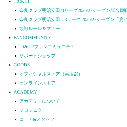
TICKET
プロジェクト
奈良クラブ明治安田J3リーグ2026/27シーズン試合
コーチ&スタッフ
奈良クラブ明治安田Ｊ3リーグ 2026/27シーズン「鹿
ジュニア
観戦ルール＆マナー
ジュニアユース
FANCOMMUNITY
ユース
2026/27ファンコミュニティ
練習拠点（ナラディーア）
サポートショップ
SCHOOL
GOODS
CLUB
オフィシャルストア（実店舗）
2026/27 パートナー企業
オンラインストア
パートナー募集
ACADEMY
クラブ理念
アカデミーについて
クラブ情報
プロジェクト
サステナビリティ
コーチ&スタッフ
Web制作支援