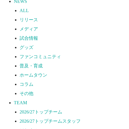
NEWS
2026/27トップチーム
ALL
2026/27トップチームスタッフ
リリース
ソシオス
メディア
バモス
試合情報
チアダンススクール
グッズ
ボランティアチーム「volundeer」
ファンコミュニティ
ビクトリーロード
普及・育成
HOMEGAME
ホームタウン
観戦ルール＆マナー
コラム
ホームゲーム運営管理規定
その他
Jリーグ運営管理規定
TEAM
写真・動画使用ガイドライン
2026/27トップチーム
ロートフィールド奈良
2026/27トップチームスタッフ
SCHEDULE