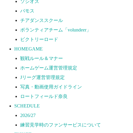
ソシオス
2026/27
バモス
練習見学時のファンサービスについて
チアダンススクール
TICKET
ボランティアチーム「volundeer」
奈良クラブ明治安田J3リーグ2026/27シーズン試合
ビクトリーロード
奈良クラブ明治安田Ｊ3リーグ 2026/27シーズン「鹿
HOMEGAME
観戦ルール＆マナー
観戦ルール＆マナー
FANCOMMUNITY
ホームゲーム運営管理規定
2026/27ファンコミュニティ
Jリーグ運営管理規定
サポートショップ
写真・動画使用ガイドライン
GOODS
ロートフィールド奈良
オフィシャルストア（実店舗）
SCHEDULE
オンラインストア
2026/27
ACADEMY
練習見学時のファンサービスについて
アカデミーについて