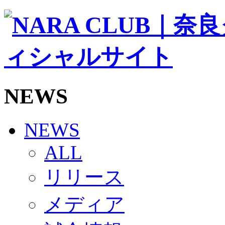
ソシオス
バモス
チアダンススクール
ボランティアチーム「volundeer」
ビクトリーロード
HOMEGAME
観戦ルール＆マナー
ホームゲーム運営管理規定
NEWS
Jリーグ運営管理規定
写真・動画使用ガイドライン
ロートフィールド奈良
SCHEDULE
NEWS
2026/27
練習見学時のファンサービスについて
ALL
TICKET
奈良クラブ明治安田J3リーグ2026/27シーズン試
リリース
奈良クラブ明治安田Ｊ3リーグ 2026/27シーズン
観戦ルール＆マナー
FANCOMMUNITY
メディア
2026/27ファンコミュニティ
サポートショップ
GOODS