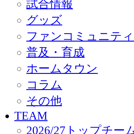
試合情報
オフィシャルストア（実店舗）
オンラインストア
ACADEMY
グッズ
アカデミーについて
プロジェクト
ファンコミュニティ
コーチ&スタッフ
ジュニア
ジュニアユース
普及・育成
ユース
練習拠点（ナラディーア）
ホームタウン
SCHOOL
CLUB
2026/27 パートナー企業
コラム
パートナー募集
クラブ理念
クラブ情報
その他
サステナビリティ
Web制作支援
TEAM
応援プロジェクト
2026/27トップチー