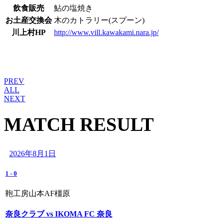
飲食販売
鮎の塩焼き
お土産交換会
木のカトラリー(スプーン)
川上村HP
http://www.vill.kawakami.nara.jp/
PREV
ALL
NEXT
MATCH RESULT
2026年8月1日
1
-
0
鞄工房山本AF橿原
奈良クラブ vs IKOMA FC 奈良