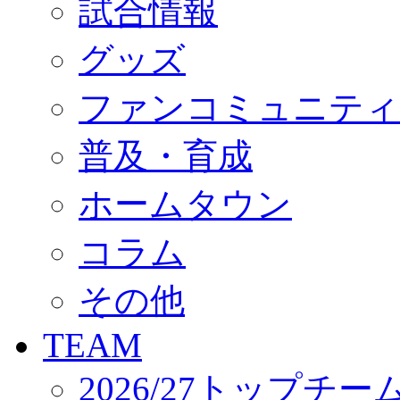
試合情報
オフィシャルストア（実店舗）
オンラインストア
ACADEMY
グッズ
アカデミーについて
プロジェクト
ファンコミュニティ
コーチ&スタッフ
ジュニア
ジュニアユース
普及・育成
ユース
練習拠点（ナラディーア）
ホームタウン
SCHOOL
CLUB
2026/27 パートナー企業
コラム
パートナー募集
クラブ理念
クラブ情報
その他
サステナビリティ
Web制作支援
TEAM
応援プロジェクト
2026/27トップチー