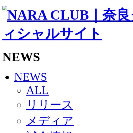
ソシオス
バモス
チアダンススクール
ボランティアチーム「volundeer」
ビクトリーロード
HOMEGAME
観戦ルール＆マナー
ホームゲーム運営管理規定
NEWS
Jリーグ運営管理規定
写真・動画使用ガイドライン
ロートフィールド奈良
SCHEDULE
NEWS
2026/27
練習見学時のファンサービスについて
ALL
TICKET
奈良クラブ明治安田J3リーグ2026/27シーズン試
リリース
奈良クラブ明治安田Ｊ3リーグ 2026/27シーズン
観戦ルール＆マナー
FANCOMMUNITY
メディア
2026/27ファンコミュニティ
サポートショップ
GOODS