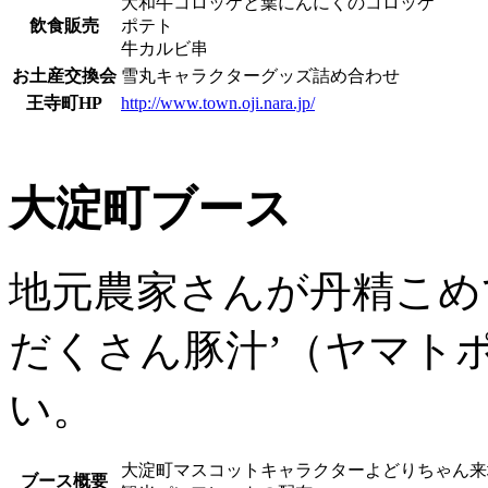
大和牛コロッケと葉にんにくのコロッケ
飲食販売
ポテト
牛カルビ串
お土産交換会
雪丸キャラクターグッズ詰め合わせ
王寺町HP
http://www.town.oji.nara.jp/
大淀町ブース
地元農家さんが丹精こめ
だくさん豚汁’（ヤマト
い。
大淀町マスコットキャラクターよどりちゃん来
ブース概要