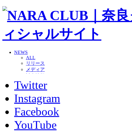
NEWS
ALL
リリース
メディア
試合情報
Twitter
グッズ
ファンコミュニティ
普及・育成
Instagram
ホームタウン
コラム
Facebook
その他
TEAM
YouTube
2026/27トップチーム
2026/27トップチームスタッフ