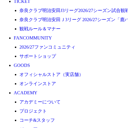
TICKET
プロジェクト
奈良クラブ明治安田J3リーグ2026/27シーズン試合
コーチ&スタッフ
奈良クラブ明治安田Ｊ3リーグ 2026/27シーズン「鹿
ジュニア
観戦ルール＆マナー
ジュニアユース
FANCOMMUNITY
ユース
2026/27ファンコミュニティ
練習拠点（ナラディーア）
サポートショップ
SCHOOL
GOODS
CLUB
オフィシャルストア（実店舗）
2026/27 パートナー企業
オンラインストア
パートナー募集
ACADEMY
クラブ理念
アカデミーについて
クラブ情報
プロジェクト
サステナビリティ
コーチ&スタッフ
Web制作支援