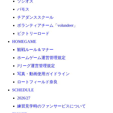
ソシオス
2026/27
バモス
練習見学時のファンサービスについて
チアダンススクール
TICKET
ボランティアチーム「volundeer」
奈良クラブ明治安田J3リーグ2026/27シーズン試合
ビクトリーロード
奈良クラブ明治安田Ｊ3リーグ 2026/27シーズン「鹿
HOMEGAME
観戦ルール＆マナー
観戦ルール＆マナー
FANCOMMUNITY
ホームゲーム運営管理規定
2026/27ファンコミュニティ
Jリーグ運営管理規定
サポートショップ
写真・動画使用ガイドライン
GOODS
ロートフィールド奈良
オフィシャルストア（実店舗）
SCHEDULE
オンラインストア
2026/27
ACADEMY
練習見学時のファンサービスについて
アカデミーについて