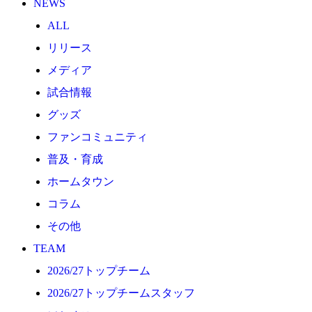
NEWS
2026/27トップチーム
ALL
2026/27トップチームスタッフ
リリース
ソシオス
メディア
バモス
試合情報
チアダンススクール
グッズ
ボランティアチーム「volundeer」
ファンコミュニティ
ビクトリーロード
普及・育成
HOMEGAME
ホームタウン
観戦ルール＆マナー
コラム
ホームゲーム運営管理規定
その他
Jリーグ運営管理規定
TEAM
写真・動画使用ガイドライン
2026/27トップチーム
ロートフィールド奈良
2026/27トップチームスタッフ
SCHEDULE