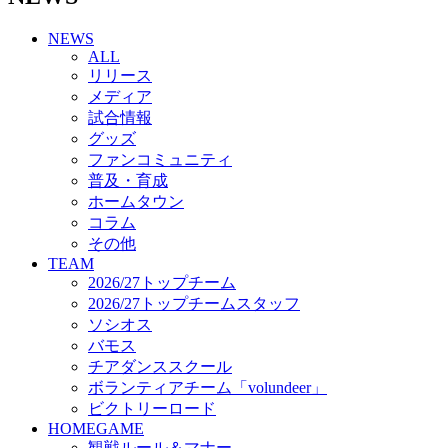
チアダンススクール
NEWS
ボランティアチーム「volundeer」
ALL
ビクトリーロード
リリース
HOMEGAME
メディア
観戦ルール＆マナー
試合情報
ホームゲーム運営管理規定
グッズ
Jリーグ運営管理規定
ファンコミュニティ
写真・動画使用ガイドライン
普及・育成
ロートフィールド奈良
ホームタウン
SCHEDULE
コラム
2026/27
練習見学時のファンサービスについて
その他
TICKET
TEAM
奈良クラブ明治安田J3リーグ2026/27シーズン試
2026/27トップチーム
合観戦チケット
2026/27トップチームスタッフ
奈良クラブ明治安田Ｊ3リーグ 2026/27シーズン
ソシオス
「鹿パス」
バモス
観戦ルール＆マナー
チアダンススクール
FANCOMMUNITY
ボランティアチーム「volundeer」
2026/27ファンコミュニティ
ビクトリーロード
サポートショップ
HOMEGAME
GOODS
観戦ルール＆マナー