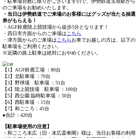
・駐車場台数に限りがございますので、伊勢鉄道玉垣駅から
のご来場をお勧めいたします。
・当日は伊勢鉄道でご来場のお客様にはグッズが当たる抽選
券がもらえる！
・AGF鈴鹿陸上競技場から徒歩5分となります！
・四日市方面からのご来場は
こちら
・津方面からのご来場は
こちら
お車でお越しの方は、以下の
駐車場をご利用ください。
※近隣の路上駐車は絶対におやめください。
【1】AGF鈴鹿工場 ：80台
【2】北駐車場 ：70台
【3】野球場 駐車場 ：51台
【4】陸上競技場 駐車場 ：109台
【5】西公園 臨時駐車場 ：50台
【6】西駐車場 ：15台
【7】和ごころ：45台
●合計：420台
【駐車場使用の注意】
・和ごころ末広（旧・末広斎奉閣）様は、当日お客様の利用