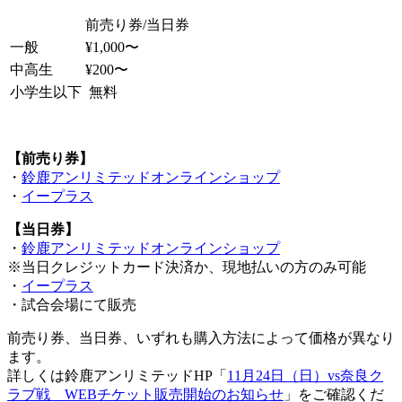
前売り券/当日券
一般
¥1,000〜
中高生
¥200〜
小学生以下
無料
【前売り券】
・
鈴鹿アンリミテッドオンラインショップ
・
イープラス
【当日券】
・
鈴鹿アンリミテッドオンラインショップ
※当日クレジットカード決済か、現地払いの方のみ可能
・
イープラス
・試合会場にて販売
前売り券、当日券、いずれも購入方法によって価格が異なり
ます。
詳しくは鈴鹿アンリミテッドHP「
11月24日（日）vs奈良ク
ラブ戦 WEBチケット販売開始のお知らせ
」をご確認くだ