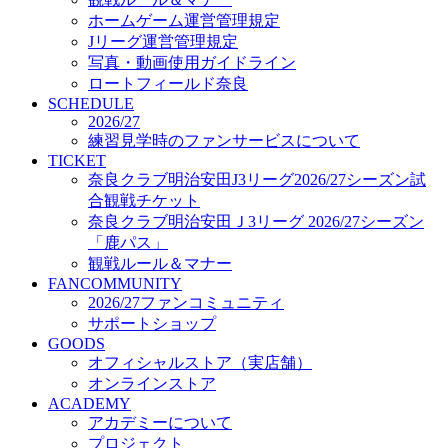
オフィシャルストア（実店舗）
ホームゲーム運営管理規定
オンラインストア
Jリーグ運営管理規定
ACADEMY
写真・動画使用ガイドライン
アカデミーについて
ロートフィールド奈良
プロジェクト
SCHEDULE
コーチ&スタッフ
2026/27
ジュニア
練習見学時のファンサービスについて
ジュニアユース
TICKET
奈良クラブ明治安田J3リーグ2026/27シーズン試
ユース
合観戦チケット
練習拠点（ナラディーア）
奈良クラブ明治安田Ｊ3リーグ 2026/27シーズン
SCHOOL
CLUB
「鹿パス」
2026/27 パートナー企業
観戦ルール＆マナー
パートナー募集
FANCOMMUNITY
クラブ理念
2026/27ファンコミュニティ
クラブ情報
サポートショップ
サステナビリティ
GOODS
オフィシャルストア（実店舗）
Web制作支援
オンラインストア
応援プロジェクト
ACADEMY
アカデミーについて
プロジェクト