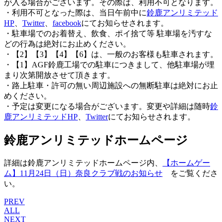
が入る場合がございます。その際は、利用不可となります。
・利用不可となった際は、当日午前中に
鈴鹿アンリミテッド
HP
、
Twitter
、
facebook
にてお知らせされます。
・駐車場でのお着替え、飲食、ポイ捨て等 駐車場を汚すな
どの行為は絶対にお止めください。
・【2】【3】【4】【6】は、一般のお客様も駐車されます。
・【1】AGF鈴鹿工場での駐車につきまして、他駐車場が埋
まり次第開放させて頂きます。
・路上駐車・許可の無い周辺施設への無断駐車は絶対にお止
めください。
・予定は変更になる場合がございます。変更や詳細は随時
鈴
鹿アンリミテッドHP
、
Twitter
にてお知らせされます。
鈴鹿アンリミテッドホームページ
詳細は鈴鹿アンリミテッドホームページ内、
【ホームゲー
ム】11月24日（日）奈良クラブ戦のお知らせ
をご覧くださ
い。
PREV
ALL
NEXT