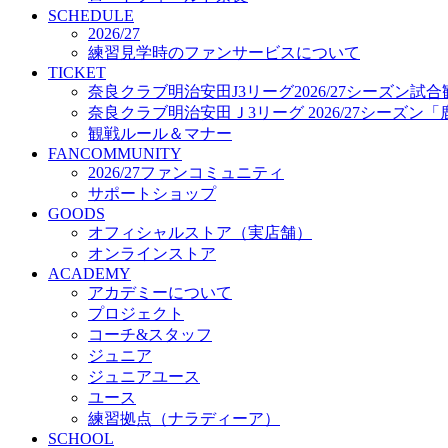
プロジェクト
SCHEDULE
コーチ&スタッフ
2026/27
練習見学時のファンサービスについて
ジュニア
TICKET
ジュニアユース
奈良クラブ明治安田J3リーグ2026/27シーズン試
ユース
奈良クラブ明治安田Ｊ3リーグ 2026/27シーズン
練習拠点（ナラディーア）
観戦ルール＆マナー
SCHOOL
FANCOMMUNITY
CLUB
2026/27ファンコミュニティ
2026/27 パートナー企業
サポートショップ
パートナー募集
GOODS
クラブ理念
オフィシャルストア（実店舗）
クラブ情報
オンラインストア
サステナビリティ
ACADEMY
Web制作支援
アカデミーについて
応援プロジェクト
プロジェクト
コーチ&スタッフ
ジュニア
ジュニアユース
ユース
練習拠点（ナラディーア）
SCHOOL