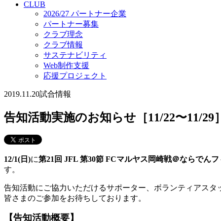
CLUB
2026/27 パートナー企業
パートナー募集
クラブ理念
クラブ情報
サステナビリティ
Web制作支援
応援プロジェクト
2019.11.20
試合情報
告知活動実施のお知らせ［11/22〜11/29
12/1(日)
に
第21回 JFL 第30節 FCマルヤス岡崎戦
＠ならでんフ
す。
告知活動にご協力いただけるサポーター、ボランティアスタ
皆さまのご参加をお待ちしております。
【告知活動概要】