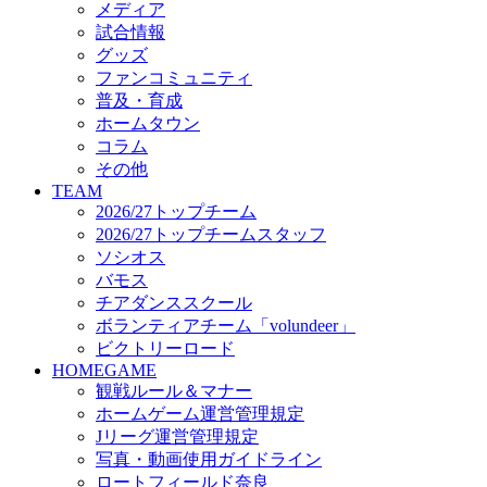
メディア
ビクトリーロード
試合情報
HOMEGAME
グッズ
観戦ルール＆マナー
ファンコミュニティ
ホームゲーム運営管理規定
普及・育成
Jリーグ運営管理規定
ホームタウン
写真・動画使用ガイドライン
コラム
ロートフィールド奈良
その他
SCHEDULE
TEAM
2026/27
2026/27トップチーム
練習見学時のファンサービスについて
2026/27トップチームスタッフ
TICKET
ソシオス
奈良クラブ明治安田J3リーグ2026/27シーズン試
バモス
奈良クラブ明治安田Ｊ3リーグ 2026/27シーズン
チアダンススクール
観戦ルール＆マナー
FANCOMMUNITY
ボランティアチーム「volundeer」
2026/27ファンコミュニティ
ビクトリーロード
サポートショップ
HOMEGAME
GOODS
観戦ルール＆マナー
オフィシャルストア（実店舗）
ホームゲーム運営管理規定
オンラインストア
Jリーグ運営管理規定
ACADEMY
写真・動画使用ガイドライン
アカデミーについて
ロートフィールド奈良