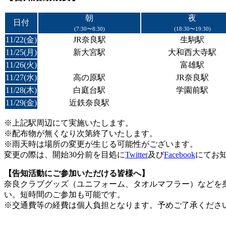
朝
夜
日付
(
7:30〜8:30)
(18:30〜19:30)
11/22(金)
JR奈良駅
生駒駅
11/25(月)
新大宮駅
大和西大寺駅
11/26(火)
富雄駅
11/27(水)
高の原駅
JR奈良駅
11/28(木)
白庭台駅
学園前駅
11/29(金)
近鉄奈良駅
※上記駅周辺にて実施いたします。
※配布物が無くなり次第終了いたします。
※雨天時は場所の変更が生じる可能性がございます。
ㅤ変更の際は、開始30分前を目処に
Twitter
及び
Facebook
にてお
【告知活動にご参加いただける皆様へ】
奈良クラブグッズ（ユニフォーム、タオルマフラー）などを
い。短時間のご参加も可能です。
※交通費等の経費は個人負担となります。予めご了承くださ