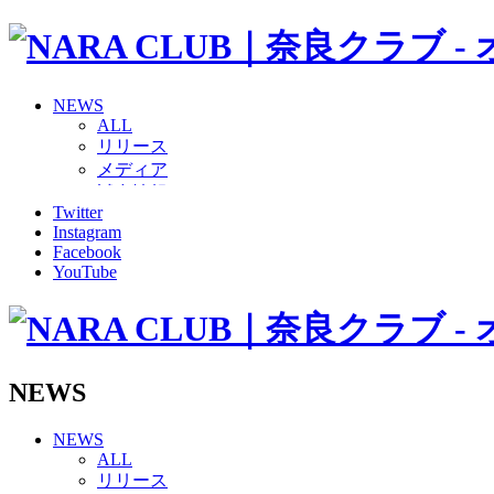
NEWS
ALL
リリース
メディア
試合情報
Twitter
グッズ
Instagram
ファンコミュニティ
Facebook
普及・育成
YouTube
ホームタウン
コラム
その他
TEAM
2026/27トップチーム
NEWS
2026/27トップチームスタッフ
ソシオス
NEWS
バモス
ALL
チアダンススクール
リリース
ボランティアチーム「volundeer」