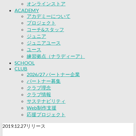
応援プロジェクト
オンラインストア
ACADEMY
アカデミーについて
プロジェクト
コーチ&スタッフ
ジュニア
ジュニアユース
ユース
練習拠点（ナラディーア）
SCHOOL
CLUB
2026/27 パートナー企業
パートナー募集
クラブ理念
クラブ情報
サステナビリティ
Web制作支援
応援プロジェクト
2019.12.27
リリース