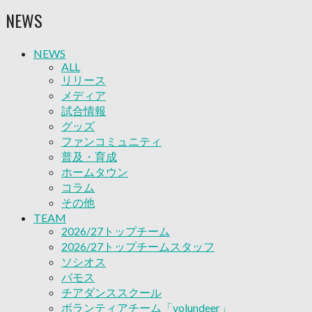
ソシオス
NEWS
バモス
チアダンススクール
ボランティアチーム「volundeer」
NEWS
ビクトリーロード
ALL
HOMEGAME
リリース
観戦ルール＆マナー
メディア
ホームゲーム運営管理規定
試合情報
Jリーグ運営管理規定
グッズ
写真・動画使用ガイドライン
ファンコミュニティ
ロートフィールド奈良
普及・育成
SCHEDULE
ホームタウン
2026/27
コラム
練習見学時のファンサービスについて
その他
TICKET
TEAM
奈良クラブ明治安田J3リーグ2026/27シーズン試
2026/27トップチーム
合観戦チケット
2026/27トップチームスタッフ
奈良クラブ明治安田Ｊ3リーグ 2026/27シーズン
ソシオス
「鹿パス」
バモス
観戦ルール＆マナー
チアダンススクール
FANCOMMUNITY
ボランティアチーム「volundeer」