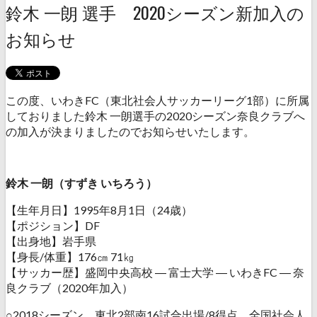
鈴木 一朗 選手 2020シーズン新加入の
お知らせ
この度、いわきFC（東北社会人サッカーリーグ1部）に所属
しておりました鈴木 一朗選手の2020シーズン奈良クラブへ
の加入が決まりましたのでお知らせいたします。
鈴木 一朗（すずき いちろう）
【生年月日】1995年8月1日（24歳）
【ポジション】DF
【出身地】岩手県
【身長/体重】176㎝ 71㎏
【サッカー歴】盛岡中央高校 ― 富士大学 ― いわきFC ― 奈
良クラブ（2020年加入）
○2018シーズン 東北2部南16試合出場/8得点、全国社会人