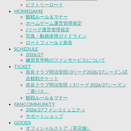
2026/27ファンコミュニティ
ビクトリーロード
サポートショップ
HOMEGAME
GOODS
観戦ルール＆マナー
オフィシャルストア（実店舗）
ホームゲーム運営管理規定
オンラインストア
Jリーグ運営管理規定
ACADEMY
写真・動画使用ガイドライン
アカデミーについて
ロートフィールド奈良
プロジェクト
SCHEDULE
コーチ&スタッフ
2026/27
ジュニア
練習見学時のファンサービスについて
ジュニアユース
TICKET
ユース
奈良クラブ明治安田J3リーグ2026/27シーズン試
練習拠点（ナラディーア）
合観戦チケット
SCHOOL
奈良クラブ明治安田Ｊ3リーグ 2026/27シーズン
CLUB
「鹿パス」
2026/27 パートナー企業
観戦ルール＆マナー
パートナー募集
FANCOMMUNITY
クラブ理念
2026/27ファンコミュニティ
クラブ情報
サポートショップ
サステナビリティ
GOODS
Web制作支援
オフィシャルストア（実店舗）