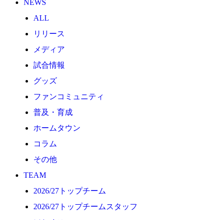
NEWS
2026/27トップチーム
ALL
2026/27トップチームスタッフ
リリース
ソシオス
メディア
バモス
試合情報
チアダンススクール
グッズ
ボランティアチーム「volundeer」
ファンコミュニティ
ビクトリーロード
普及・育成
HOMEGAME
ホームタウン
観戦ルール＆マナー
コラム
ホームゲーム運営管理規定
その他
Jリーグ運営管理規定
TEAM
写真・動画使用ガイドライン
2026/27トップチーム
ロートフィールド奈良
2026/27トップチームスタッフ
SCHEDULE