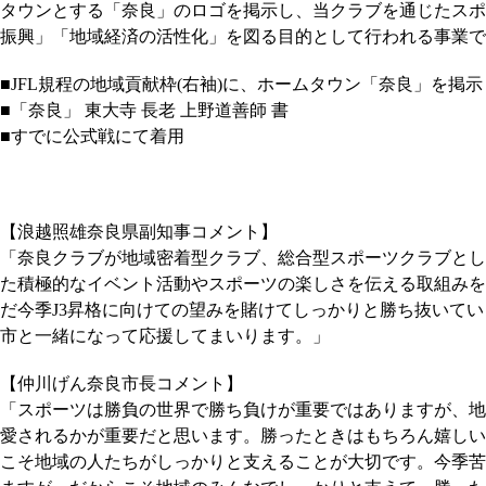
タウンとする「奈良」のロゴを掲示し、当クラブを通じたスポ
振興」「地域経済の活性化」を図る目的として行われる事業で
■JFL規程の地域貢献枠(右袖)に、ホームタウン「奈良」を掲示
■「奈良」 東大寺 長老 上野道善師 書
■すでに公式戦にて着用
【浪越照雄奈良県副知事コメント】
「奈良クラブが地域密着型クラブ、総合型スポーツクラブとし
た積極的なイベント活動やスポーツの楽しさを伝える取組みを
だ今季J3昇格に向けての望みを賭けてしっかりと勝ち抜いて
市と一緒になって応援してまいります。」
【仲川げん奈良市長コメント】
「スポーツは勝負の世界で勝ち負けが重要ではありますが、地
愛されるかが重要だと思います。勝ったときはもちろん嬉しい
こそ地域の人たちがしっかりと支えることが大切です。今季苦