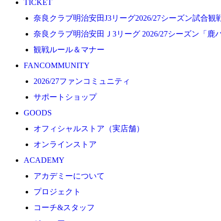
TICKET
プロジェクト
奈良クラブ明治安田J3リーグ2026/27シーズン試合
コーチ&スタッフ
奈良クラブ明治安田Ｊ3リーグ 2026/27シーズン「鹿
ジュニア
観戦ルール＆マナー
ジュニアユース
FANCOMMUNITY
ユース
2026/27ファンコミュニティ
練習拠点（ナラディーア）
サポートショップ
SCHOOL
GOODS
CLUB
オフィシャルストア（実店舗）
2026/27 パートナー企業
オンラインストア
パートナー募集
ACADEMY
クラブ理念
アカデミーについて
クラブ情報
プロジェクト
サステナビリティ
コーチ&スタッフ
Web制作支援