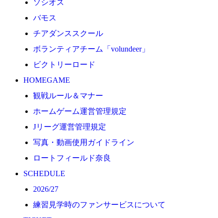
ソシオス
2026/27
バモス
練習見学時のファンサービスについて
チアダンススクール
TICKET
ボランティアチーム「volundeer」
奈良クラブ明治安田J3リーグ2026/27シーズン試合
ビクトリーロード
奈良クラブ明治安田Ｊ3リーグ 2026/27シーズン「鹿
HOMEGAME
観戦ルール＆マナー
観戦ルール＆マナー
FANCOMMUNITY
ホームゲーム運営管理規定
2026/27ファンコミュニティ
Jリーグ運営管理規定
サポートショップ
写真・動画使用ガイドライン
GOODS
ロートフィールド奈良
オフィシャルストア（実店舗）
SCHEDULE
オンラインストア
2026/27
ACADEMY
練習見学時のファンサービスについて
アカデミーについて