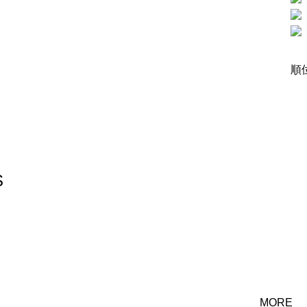
順
S
MORE