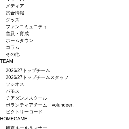
バモス
メディア
チアダンススクール
試合情報
ボランティアチーム「volundeer」
グッズ
ビクトリーロード
ファンコミュニティ
HOMEGAME
普及・育成
観戦ルール＆マナー
ホームタウン
ホームゲーム運営管理規定
コラム
Jリーグ運営管理規定
その他
写真・動画使用ガイドライン
TEAM
ロートフィールド奈良
2026/27トップチーム
SCHEDULE
2026/27トップチームスタッフ
2026/27
ソシオス
練習見学時のファンサービスについて
バモス
TICKET
チアダンススクール
ボランティアチーム「volundeer」
奈良クラブ明治安田J3リーグ2026/27シーズン試合観戦チ
ビクトリーロード
奈良クラブ明治安田Ｊ3リーグ 2026/27シーズン「鹿パス」
HOMEGAME
観戦ルール＆マナー
FANCOMMUNITY
観戦ルール＆マナー