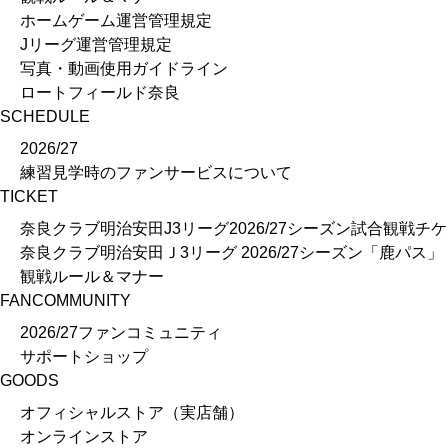
ホームゲーム運営管理規定
2026/27ファンコミュニティ
Jリーグ運営管理規定
サポートショップ
写真・動画使用ガイドライン
GOODS
ロートフィールド奈良
オフィシャルストア（実店舗）
SCHEDULE
オンラインストア
2026/27
ACADEMY
練習見学時のファンサービスについて
アカデミーについて
TICKET
プロジェクト
奈良クラブ明治安田J3リーグ2026/27シーズン試合観戦チ
コーチ&スタッフ
奈良クラブ明治安田Ｊ3リーグ 2026/27シーズン「鹿パス」
ジュニア
観戦ルール＆マナー
ジュニアユース
FANCOMMUNITY
ユース
練習拠点（ナラディーア）
2026/27ファンコミュニティ
SCHOOL
サポートショップ
CLUB
GOODS
2026/27 パートナー企業
オフィシャルストア（実店舗）
パートナー募集
オンラインストア