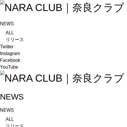
NEWS
ALL
リリース
メディア
Twitter
試合情報
Instagram
グッズ
Facebook
ファンコミュニティ
YouTube
普及・育成
ホームタウン
コラム
その他
NEWS
TEAM
2026/27トップチーム
NEWS
2026/27トップチームスタッフ
ALL
ソシオス
リリース