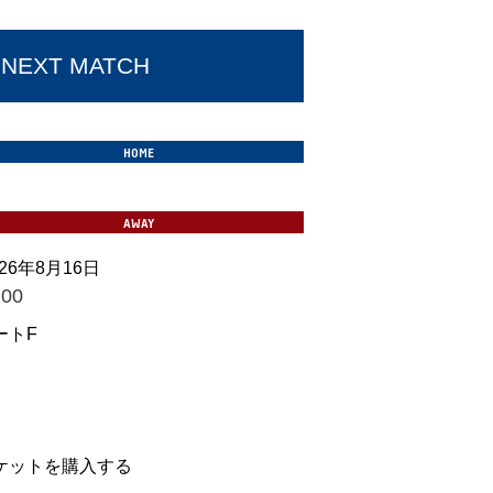
NEXT MATCH
026年8月16日
:00
ートF
良クラブ vs 鹿児島ユナイテッ
FC
ケットを購入する