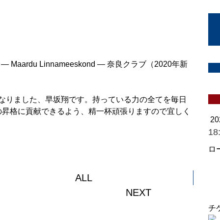
aardu Linnameeskond ― 奈良クラブ（2020年新
なりました、早坂翔です。持っている力の全てを毎日
の昇格に貢献できるよう、精一杯頑張りますので宜しく
2
18
ロ
奈
ド
ALL
NEXT
チ