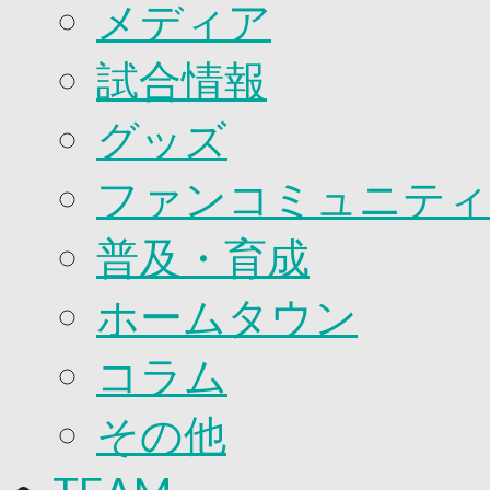
2026/27ファンコミュニティ
メディア
サポートショップ
GOODS
試合情報
オフィシャルストア（実店舗）
オンラインストア
ACADEMY
グッズ
アカデミーについて
プロジェクト
ファンコミュニティ
コーチ&スタッフ
ジュニア
ジュニアユース
普及・育成
ユース
練習拠点（ナラディーア）
ホームタウン
SCHOOL
CLUB
2026/27 パートナー企業
コラム
パートナー募集
クラブ理念
その他
クラブ情報
サステナビリティ
Web制作支援