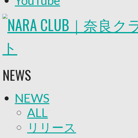
YouTube
2026/27トップチーム
2026/27トップチームスタッフ
ソシオス
バモス
チアダンススクール
ボランティアチーム「volundeer」
ビクトリーロード
HOMEGAME
観戦ルール＆マナー
ホームゲーム運営管理規定
NEWS
Jリーグ運営管理規定
写真・動画使用ガイドライン
ロートフィールド奈良
SCHEDULE
NEWS
2026/27
練習見学時のファンサービスについて
TICKET
ALL
奈良クラブ明治安田J3リーグ2026/27シーズン
奈良クラブ明治安田Ｊ3リーグ 2026/27シーズン
リリース
観戦ルール＆マナー
FANCOMMUNITY