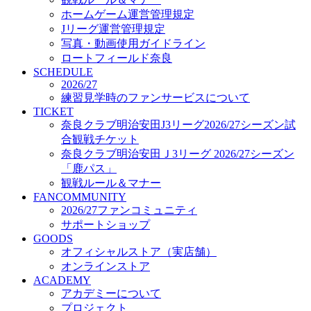
オフィシャルストア（実店舗）
ホームゲーム運営管理規定
オンラインストア
Jリーグ運営管理規定
ACADEMY
写真・動画使用ガイドライン
アカデミーについて
ロートフィールド奈良
プロジェクト
SCHEDULE
コーチ&スタッフ
2026/27
ジュニア
練習見学時のファンサービスについて
ジュニアユース
TICKET
奈良クラブ明治安田J3リーグ2026/27シーズン試
ユース
合観戦チケット
練習拠点（ナラディーア）
奈良クラブ明治安田Ｊ3リーグ 2026/27シーズン
SCHOOL
CLUB
「鹿パス」
2026/27 パートナー企業
観戦ルール＆マナー
パートナー募集
FANCOMMUNITY
クラブ理念
2026/27ファンコミュニティ
クラブ情報
サポートショップ
サステナビリティ
GOODS
オフィシャルストア（実店舗）
Web制作支援
オンラインストア
応援プロジェクト
ACADEMY
アカデミーについて
プロジェクト