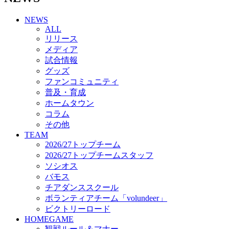
チアダンススクール
NEWS
ボランティアチーム「volundeer」
ALL
ビクトリーロード
リリース
HOMEGAME
メディア
観戦ルール＆マナー
試合情報
ホームゲーム運営管理規定
グッズ
Jリーグ運営管理規定
ファンコミュニティ
写真・動画使用ガイドライン
普及・育成
ロートフィールド奈良
ホームタウン
SCHEDULE
コラム
2026/27
練習見学時のファンサービスについて
その他
TICKET
TEAM
奈良クラブ明治安田J3リーグ2026/27シーズン試
2026/27トップチーム
合観戦チケット
2026/27トップチームスタッフ
奈良クラブ明治安田Ｊ3リーグ 2026/27シーズン
ソシオス
「鹿パス」
バモス
観戦ルール＆マナー
チアダンススクール
FANCOMMUNITY
ボランティアチーム「volundeer」
2026/27ファンコミュニティ
ビクトリーロード
サポートショップ
HOMEGAME
GOODS
観戦ルール＆マナー