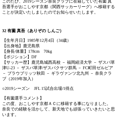
このたび、2019シーズン奈良クラブに在籍していた有薗 真
吾選手がおこしやす京都（関西サッカーリーグ）へ移籍する
ことが決定いたしましたのでお知らせいたします。
32 有薗 真吾（ありぞの しんご）
【生年月日】1985年12月4日（34歳）
【出身地】鹿児島県
【身長/体重】178cm 70kg
【ポジション】DF
【サッカー歴】鹿児島城西高校 － 福岡経済大学 － ザスパ草
津U-23 － ザスパ草津/ザスパクサツ群馬 － FC町田ゼルビア
－ ブラウブリッツ秋田 － ギラヴァンツ北九州 － 奈良クラ
ブ（2019年加入）
○2019シーズン JFL 15試合出場/1得点
【有薗選手コメント】
この度、おこしやす京都ＡＣに移籍する事になりました。
奈良での経験を活かして、新天地でも頑張っていきたいと思
います。