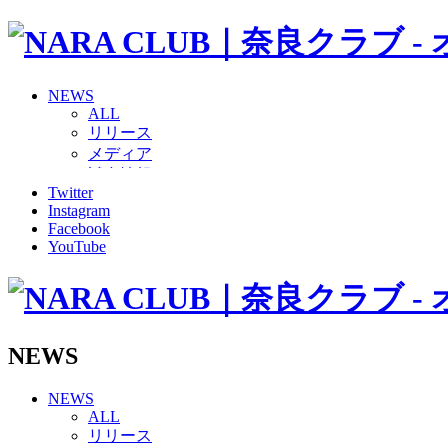
NEWS
ALL
リリース
メディア
試合情報
Twitter
グッズ
Instagram
ファンコミュニティ
Facebook
普及・育成
YouTube
ホームタウン
コラム
その他
TEAM
2026/27トップチーム
NEWS
2026/27トップチームスタッフ
ソシオス
NEWS
バモス
ALL
チアダンススクール
リリース
ボランティアチーム「volundeer」