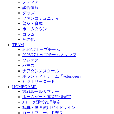
メディア
ビクトリーロード
試合情報
HOMEGAME
グッズ
観戦ルール＆マナー
ファンコミュニティ
ホームゲーム運営管理規定
普及・育成
Jリーグ運営管理規定
ホームタウン
写真・動画使用ガイドライン
コラム
ロートフィールド奈良
その他
SCHEDULE
TEAM
2026/27
2026/27トップチーム
練習見学時のファンサービスについて
2026/27トップチームスタッフ
TICKET
ソシオス
奈良クラブ明治安田J3リーグ2026/27シーズン試
バモス
奈良クラブ明治安田Ｊ3リーグ 2026/27シーズン
チアダンススクール
観戦ルール＆マナー
FANCOMMUNITY
ボランティアチーム「volundeer」
2026/27ファンコミュニティ
ビクトリーロード
サポートショップ
HOMEGAME
GOODS
観戦ルール＆マナー
オフィシャルストア（実店舗）
ホームゲーム運営管理規定
オンラインストア
Jリーグ運営管理規定
ACADEMY
写真・動画使用ガイドライン
アカデミーについて
ロートフィールド奈良