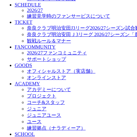
プロジェクト
SCHEDULE
コーチ&スタッフ
2026/27
練習見学時のファンサービスについて
ジュニア
TICKET
ジュニアユース
奈良クラブ明治安田J3リーグ2026/27シーズン試
ユース
奈良クラブ明治安田Ｊ3リーグ 2026/27シーズン
練習拠点（ナラディーア）
観戦ルール＆マナー
SCHOOL
FANCOMMUNITY
CLUB
2026/27ファンコミュニティ
2026/27 パートナー企業
サポートショップ
パートナー募集
GOODS
クラブ理念
オフィシャルストア（実店舗）
クラブ情報
オンラインストア
サステナビリティ
ACADEMY
Web制作支援
アカデミーについて
応援プロジェクト
プロジェクト
コーチ&スタッフ
ジュニア
ジュニアユース
ユース
練習拠点（ナラディーア）
SCHOOL