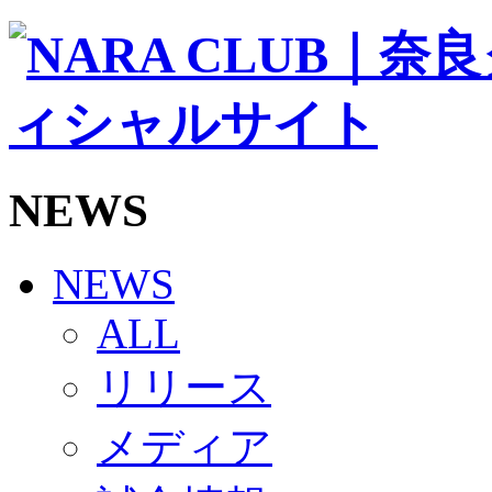
ソシオス
バモス
チアダンススクール
ボランティアチーム「volundeer」
ビクトリーロード
HOMEGAME
観戦ルール＆マナー
ホームゲーム運営管理規定
NEWS
Jリーグ運営管理規定
写真・動画使用ガイドライン
ロートフィールド奈良
SCHEDULE
NEWS
2026/27
練習見学時のファンサービスについて
ALL
TICKET
奈良クラブ明治安田J3リーグ2026/27シーズン試
リリース
奈良クラブ明治安田Ｊ3リーグ 2026/27シーズン
観戦ルール＆マナー
FANCOMMUNITY
メディア
2026/27ファンコミュニティ
サポートショップ
GOODS