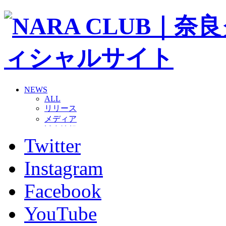
NEWS
ALL
リリース
メディア
試合情報
Twitter
グッズ
ファンコミュニティ
普及・育成
Instagram
ホームタウン
コラム
Facebook
その他
TEAM
YouTube
2026/27トップチーム
2026/27トップチームスタッフ