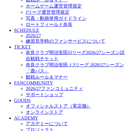
オフィシャルストア（実店舗）
ホームゲーム運営管理規定
オンラインストア
Jリーグ運営管理規定
ACADEMY
写真・動画使用ガイドライン
アカデミーについて
ロートフィールド奈良
プロジェクト
SCHEDULE
コーチ&スタッフ
2026/27
ジュニア
練習見学時のファンサービスについて
ジュニアユース
TICKET
奈良クラブ明治安田J3リーグ2026/27シーズン試
ユース
合観戦チケット
練習拠点（ナラディーア）
奈良クラブ明治安田Ｊ3リーグ 2026/27シーズン
SCHOOL
CLUB
「鹿パス」
2026/27 パートナー企業
観戦ルール＆マナー
パートナー募集
FANCOMMUNITY
クラブ理念
2026/27ファンコミュニティ
クラブ情報
サポートショップ
サステナビリティ
GOODS
オフィシャルストア（実店舗）
Web制作支援
オンラインストア
応援プロジェクト
ACADEMY
アカデミーについて
プロジェクト