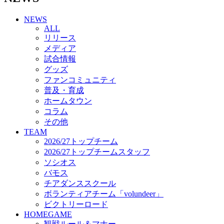
チアダンススクール
NEWS
ボランティアチーム「volundeer」
ALL
ビクトリーロード
リリース
HOMEGAME
メディア
観戦ルール＆マナー
試合情報
ホームゲーム運営管理規定
グッズ
Jリーグ運営管理規定
ファンコミュニティ
写真・動画使用ガイドライン
普及・育成
ロートフィールド奈良
ホームタウン
SCHEDULE
コラム
2026/27
練習見学時のファンサービスについて
その他
TICKET
TEAM
奈良クラブ明治安田J3リーグ2026/27シーズン試
2026/27トップチーム
合観戦チケット
2026/27トップチームスタッフ
奈良クラブ明治安田Ｊ3リーグ 2026/27シーズン
ソシオス
「鹿パス」
バモス
観戦ルール＆マナー
チアダンススクール
FANCOMMUNITY
ボランティアチーム「volundeer」
2026/27ファンコミュニティ
ビクトリーロード
サポートショップ
HOMEGAME
GOODS
観戦ルール＆マナー