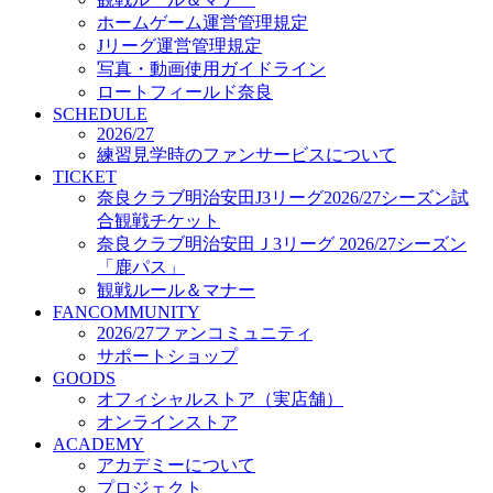
オフィシャルストア（実店舗）
ホームゲーム運営管理規定
オンラインストア
Jリーグ運営管理規定
ACADEMY
写真・動画使用ガイドライン
アカデミーについて
ロートフィールド奈良
プロジェクト
SCHEDULE
コーチ&スタッフ
2026/27
ジュニア
練習見学時のファンサービスについて
ジュニアユース
TICKET
奈良クラブ明治安田J3リーグ2026/27シーズン試
ユース
合観戦チケット
練習拠点（ナラディーア）
奈良クラブ明治安田Ｊ3リーグ 2026/27シーズン
SCHOOL
CLUB
「鹿パス」
2026/27 パートナー企業
観戦ルール＆マナー
パートナー募集
FANCOMMUNITY
クラブ理念
2026/27ファンコミュニティ
クラブ情報
サポートショップ
サステナビリティ
GOODS
オフィシャルストア（実店舗）
Web制作支援
オンラインストア
応援プロジェクト
ACADEMY
アカデミーについて
プロジェクト