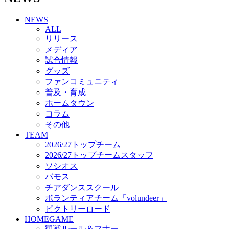
チアダンススクール
NEWS
ボランティアチーム「volundeer」
ALL
ビクトリーロード
リリース
HOMEGAME
メディア
観戦ルール＆マナー
試合情報
ホームゲーム運営管理規定
グッズ
Jリーグ運営管理規定
ファンコミュニティ
写真・動画使用ガイドライン
普及・育成
ロートフィールド奈良
ホームタウン
SCHEDULE
コラム
2026/27
練習見学時のファンサービスについて
その他
TICKET
TEAM
奈良クラブ明治安田J3リーグ2026/27シーズン試
2026/27トップチーム
合観戦チケット
2026/27トップチームスタッフ
奈良クラブ明治安田Ｊ3リーグ 2026/27シーズン
ソシオス
「鹿パス」
バモス
観戦ルール＆マナー
チアダンススクール
FANCOMMUNITY
ボランティアチーム「volundeer」
2026/27ファンコミュニティ
ビクトリーロード
サポートショップ
HOMEGAME
GOODS
観戦ルール＆マナー