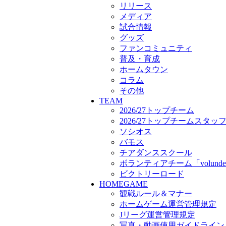
ボランティアチーム「volunde
リリース
ビクトリーロード
メディア
HOMEGAME
試合情報
観戦ルール＆マナー
グッズ
ホームゲーム運営管理規定
ファンコミュニティ
Jリーグ運営管理規定
普及・育成
写真・動画使用ガイドライン
ホームタウン
ロートフィールド奈良
コラム
SCHEDULE
その他
2026/27
TEAM
練習見学時のファンサービス
2026/27トップチーム
TICKET
2026/27トップチームスタッ
奈良クラブ明治安田J3リーグ2
ソシオス
奈良クラブ明治安田Ｊ3リーグ 
バモス
観戦ルール＆マナー
チアダンススクール
FANCOMMUNITY
ボランティアチーム「volunde
2026/27ファンコミュニティ
ビクトリーロード
サポートショップ
HOMEGAME
GOODS
観戦ルール＆マナー
オフィシャルストア（実店舗
ホームゲーム運営管理規定
オンラインストア
Jリーグ運営管理規定
ACADEMY
アカデミーについて
写真・動画使用ガイドライン