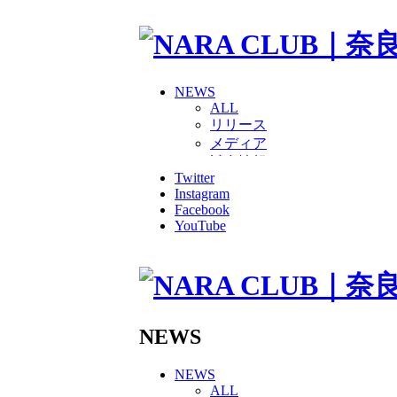
NEWS
ALL
リリース
メディア
試合情報
Twitter
グッズ
Instagram
ファンコミュニティ
Facebook
普及・育成
YouTube
ホームタウン
コラム
その他
TEAM
2026/27トップチーム
2026/27トップチームスタッ
NEWS
ソシオス
バモス
NEWS
チアダンススクール
ALL