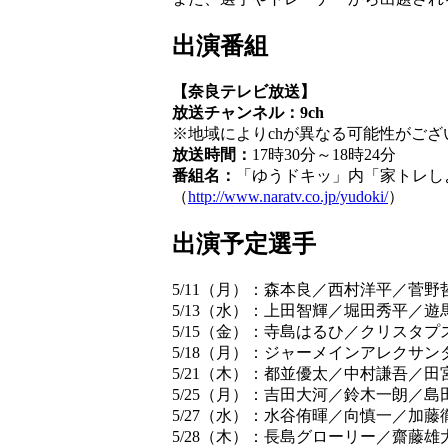
出演番組
【奈良テレビ放送】
放送チャンネル：9ch
※地域によりchが異なる可能性がご
放送時間：
17時30分～18時24分
番組名：
「ゆうドキッ」内「家トレしよ
（
http://www.naratv.co.jp/yudoki/
）
出演予定選手
5/11（月）：森本良／西村洋平／菅野
5/13（水）：上田智輝／堀田秀平／遊
5/15（金）：寺島はるひ／クリスタ
5/18（月）：ジャーメインアレクサ
5/21（木）：都並優太／中村謙吾／田
5/25（月）：吉田大河／鈴木一朗／島
5/27（水）：水谷侑暉／向慎一／加
5/28（木）：長島グローリー／齋藤雄