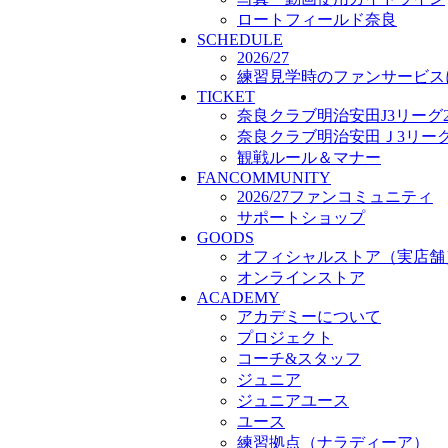
プロジェクト
ロートフィールド奈良
SCHEDULE
コーチ&スタッフ
2026/27
ジュニア
練習見学時のファンサービス
ジュニアユース
TICKET
ユース
奈良クラブ明治安田J3リーグ2
練習拠点（ナラディーア）
奈良クラブ明治安田Ｊ3リーグ 
SCHOOL
観戦ルール＆マナー
CLUB
FANCOMMUNITY
2026/27 パートナー企業
2026/27ファンコミュニティ
パートナー募集
サポートショップ
クラブ理念
GOODS
クラブ情報
オフィシャルストア（実店舗
サステナビリティ
オンラインストア
Web制作支援
ACADEMY
応援プロジェクト
アカデミーについて
プロジェクト
コーチ&スタッフ
ジュニア
ジュニアユース
ユース
練習拠点（ナラディーア）