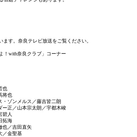
ざいます。奈良テレビ放送をご覧ください。
！with奈良クラブ」コーナー
哲也
馬将也
プス・ゾンメルス／藤吉皆二朗
ンダー正／山本宗太朗／宇都木峻
宮碧人
田拓海
藤徹也／吉田直矢
大／金聖基