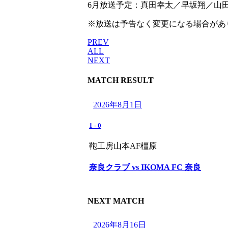
6月放送予定：真田幸太／早坂翔／山
※放送は予告なく変更になる場合があ
PREV
ALL
NEXT
MATCH RESULT
2026年8月1日
1
-
0
鞄工房山本AF橿原
奈良クラブ vs IKOMA FC 奈良
NEXT MATCH
2026年8月16日