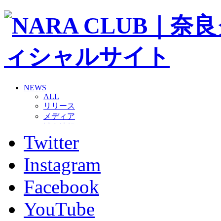
NEWS
ALL
リリース
メディア
試合情報
Twitter
グッズ
ファンコミュニティ
普及・育成
Instagram
ホームタウン
コラム
Facebook
その他
TEAM
YouTube
2026/27トップチーム
2026/27トップチームスタッフ