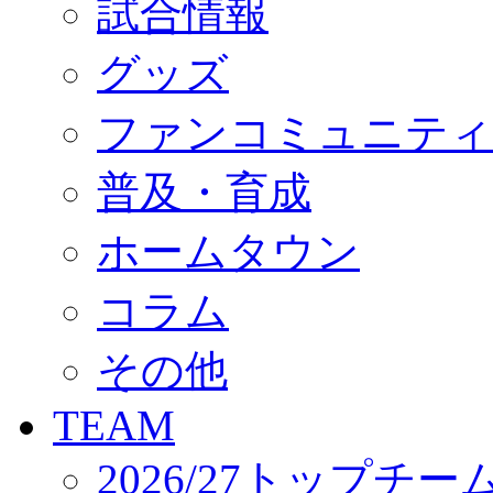
試合情報
オフィシャルストア（実店舗）
オンラインストア
ACADEMY
グッズ
アカデミーについて
プロジェクト
ファンコミュニティ
コーチ&スタッフ
ジュニア
ジュニアユース
普及・育成
ユース
練習拠点（ナラディーア）
ホームタウン
SCHOOL
CLUB
2026/27 パートナー企業
コラム
パートナー募集
クラブ理念
クラブ情報
その他
サステナビリティ
Web制作支援
TEAM
応援プロジェクト
2026/27トップチー