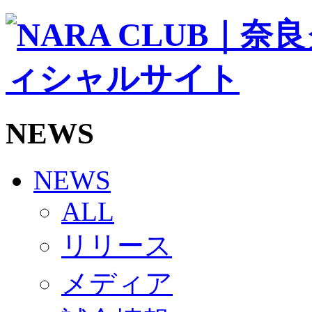
ソシオス
バモス
チアダンススクール
ボランティアチーム「volundeer」
ビクトリーロード
HOMEGAME
観戦ルール＆マナー
ホームゲーム運営管理規定
NEWS
Jリーグ運営管理規定
写真・動画使用ガイドライン
ロートフィールド奈良
SCHEDULE
NEWS
2026/27
練習見学時のファンサービスについて
ALL
TICKET
奈良クラブ明治安田J3リーグ2026/27シーズン試
リリース
奈良クラブ明治安田Ｊ3リーグ 2026/27シーズン
観戦ルール＆マナー
FANCOMMUNITY
メディア
2026/27ファンコミュニティ
サポートショップ
GOODS