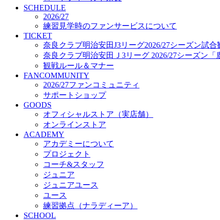
プロジェクト
SCHEDULE
コーチ&スタッフ
2026/27
練習見学時のファンサービスについて
ジュニア
TICKET
ジュニアユース
奈良クラブ明治安田J3リーグ2026/27シーズン試
ユース
奈良クラブ明治安田Ｊ3リーグ 2026/27シーズン
練習拠点（ナラディーア）
観戦ルール＆マナー
SCHOOL
FANCOMMUNITY
CLUB
2026/27ファンコミュニティ
2026/27 パートナー企業
サポートショップ
パートナー募集
GOODS
クラブ理念
オフィシャルストア（実店舗）
クラブ情報
オンラインストア
サステナビリティ
ACADEMY
Web制作支援
アカデミーについて
応援プロジェクト
プロジェクト
コーチ&スタッフ
ジュニア
ジュニアユース
ユース
練習拠点（ナラディーア）
SCHOOL