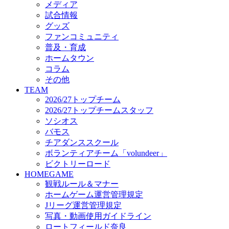
メディア
ビクトリーロード
試合情報
HOMEGAME
グッズ
観戦ルール＆マナー
ファンコミュニティ
ホームゲーム運営管理規定
普及・育成
Jリーグ運営管理規定
ホームタウン
写真・動画使用ガイドライン
コラム
ロートフィールド奈良
その他
SCHEDULE
TEAM
2026/27
2026/27トップチーム
練習見学時のファンサービスについて
2026/27トップチームスタッフ
TICKET
ソシオス
奈良クラブ明治安田J3リーグ2026/27シーズン試
バモス
奈良クラブ明治安田Ｊ3リーグ 2026/27シーズン
チアダンススクール
観戦ルール＆マナー
FANCOMMUNITY
ボランティアチーム「volundeer」
2026/27ファンコミュニティ
ビクトリーロード
サポートショップ
HOMEGAME
GOODS
観戦ルール＆マナー
オフィシャルストア（実店舗）
ホームゲーム運営管理規定
オンラインストア
Jリーグ運営管理規定
ACADEMY
写真・動画使用ガイドライン
アカデミーについて
ロートフィールド奈良