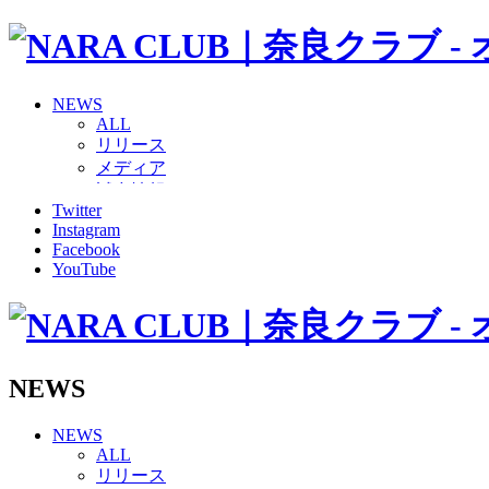
NEWS
ALL
リリース
メディア
試合情報
Twitter
グッズ
Instagram
ファンコミュニティ
Facebook
普及・育成
YouTube
ホームタウン
コラム
その他
TEAM
2026/27トップチーム
NEWS
2026/27トップチームスタッフ
ソシオス
NEWS
バモス
ALL
チアダンススクール
リリース
ボランティアチーム「volundeer」