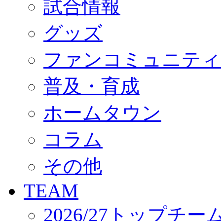
試合情報
オフィシャルストア（実店舗）
オンラインストア
ACADEMY
グッズ
アカデミーについて
プロジェクト
ファンコミュニティ
コーチ&スタッフ
ジュニア
ジュニアユース
普及・育成
ユース
練習拠点（ナラディーア）
ホームタウン
SCHOOL
CLUB
2026/27 パートナー企業
コラム
パートナー募集
クラブ理念
クラブ情報
その他
サステナビリティ
Web制作支援
TEAM
応援プロジェクト
2026/27トップチー