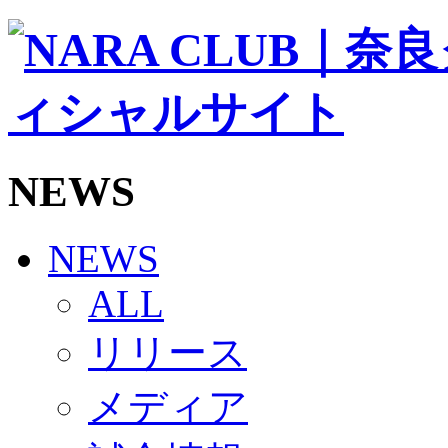
ソシオス
バモス
チアダンススクール
ボランティアチーム「volundeer」
ビクトリーロード
HOMEGAME
観戦ルール＆マナー
ホームゲーム運営管理規定
NEWS
Jリーグ運営管理規定
写真・動画使用ガイドライン
ロートフィールド奈良
SCHEDULE
NEWS
2026/27
練習見学時のファンサービスについて
ALL
TICKET
奈良クラブ明治安田J3リーグ2026/27シーズン試
リリース
奈良クラブ明治安田Ｊ3リーグ 2026/27シーズン
観戦ルール＆マナー
FANCOMMUNITY
メディア
2026/27ファンコミュニティ
サポートショップ
GOODS