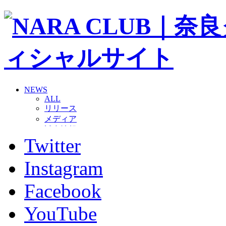
NEWS
ALL
リリース
メディア
試合情報
Twitter
グッズ
ファンコミュニティ
普及・育成
Instagram
ホームタウン
コラム
Facebook
その他
TEAM
YouTube
2026/27トップチーム
2026/27トップチームスタッフ