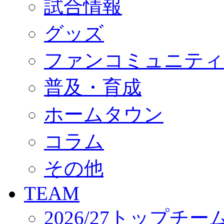
試合情報
オフィシャルストア（実店舗）
オンラインストア
ACADEMY
グッズ
アカデミーについて
プロジェクト
ファンコミュニティ
コーチ&スタッフ
ジュニア
ジュニアユース
普及・育成
ユース
練習拠点（ナラディーア）
ホームタウン
SCHOOL
CLUB
2026/27 パートナー企業
コラム
パートナー募集
クラブ理念
クラブ情報
その他
サステナビリティ
Web制作支援
TEAM
応援プロジェクト
2026/27トップチー