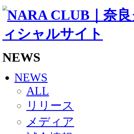
ソシオス
バモス
チアダンススクール
ボランティアチーム「volundeer」
ビクトリーロード
HOMEGAME
観戦ルール＆マナー
ホームゲーム運営管理規定
NEWS
Jリーグ運営管理規定
写真・動画使用ガイドライン
ロートフィールド奈良
SCHEDULE
NEWS
2026/27
練習見学時のファンサービスについて
ALL
TICKET
奈良クラブ明治安田J3リーグ2026/27シーズン試
リリース
奈良クラブ明治安田Ｊ3リーグ 2026/27シーズン
観戦ルール＆マナー
FANCOMMUNITY
メディア
2026/27ファンコミュニティ
サポートショップ
GOODS