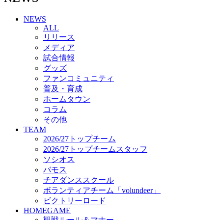
チアダンススクール
NEWS
ボランティアチーム「volundeer」
ALL
ビクトリーロード
リリース
HOMEGAME
メディア
観戦ルール＆マナー
試合情報
ホームゲーム運営管理規定
グッズ
Jリーグ運営管理規定
ファンコミュニティ
写真・動画使用ガイドライン
普及・育成
ロートフィールド奈良
ホームタウン
SCHEDULE
コラム
2026/27
練習見学時のファンサービスについて
その他
TICKET
TEAM
奈良クラブ明治安田J3リーグ2026/27シーズン試
2026/27トップチーム
合観戦チケット
2026/27トップチームスタッフ
奈良クラブ明治安田Ｊ3リーグ 2026/27シーズン
ソシオス
「鹿パス」
バモス
観戦ルール＆マナー
チアダンススクール
FANCOMMUNITY
ボランティアチーム「volundeer」
2026/27ファンコミュニティ
ビクトリーロード
サポートショップ
HOMEGAME
GOODS
観戦ルール＆マナー