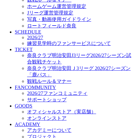
オフィシャルストア（実店舗）
ホームゲーム運営管理規定
オンラインストア
Jリーグ運営管理規定
ACADEMY
写真・動画使用ガイドライン
アカデミーについて
ロートフィールド奈良
プロジェクト
SCHEDULE
コーチ&スタッフ
2026/27
ジュニア
練習見学時のファンサービスについて
ジュニアユース
TICKET
奈良クラブ明治安田J3リーグ2026/27シーズン試
ユース
合観戦チケット
練習拠点（ナラディーア）
奈良クラブ明治安田Ｊ3リーグ 2026/27シーズン
SCHOOL
CLUB
「鹿パス」
2026/27 パートナー企業
観戦ルール＆マナー
パートナー募集
FANCOMMUNITY
クラブ理念
2026/27ファンコミュニティ
クラブ情報
サポートショップ
サステナビリティ
GOODS
オフィシャルストア（実店舗）
Web制作支援
オンラインストア
応援プロジェクト
ACADEMY
アカデミーについて
プロジェクト