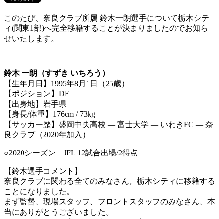
このたび、奈良クラブ所属 鈴木一朗選手について栃木シテ
ィ(関東1部)へ完全移籍することが決まりましたのでお知ら
せいたします。
鈴木 一朗（すずき いちろう）
【生年月日】1995年8月1日（25歳）
【ポジション】DF
【出身地】岩手県
【身長/体重】176cm / 73kg
【サッカー歴】盛岡中央高校 ― 富士大学 ― いわきFC ― 奈
良クラブ（2020年加入）
○2020シーズン JFL 12試合出場/2得点
【鈴木選手コメント】
奈良クラブに関わる全てのみなさん。栃木シティに移籍する
ことになりました。
まず監督、現場スタッフ、フロントスタッフのみなさん、本
当にありがとうございました。