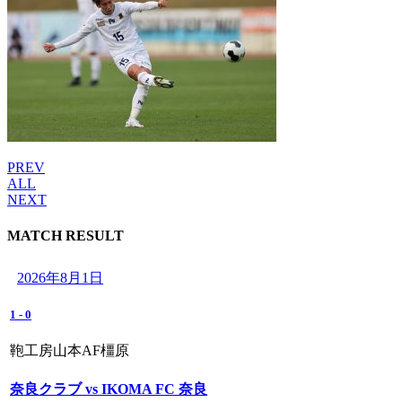
PREV
ALL
NEXT
MATCH RESULT
2026年8月1日
1
-
0
鞄工房山本AF橿原
奈良クラブ vs IKOMA FC 奈良