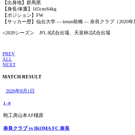
【出身地】群馬県
【身長/体重】165cm/64kg
【ポジション】FW
【サッカー歴】仙台大学 ― tonan前橋 ― 奈良クラブ（2020
○2020シーズン JFL 8試合出場、天皇杯2試合出場
PREV
ALL
NEXT
MATCH RESULT
2026年8月1日
1
-
0
鞄工房山本AF橿原
奈良クラブ vs IKOMA FC 奈良