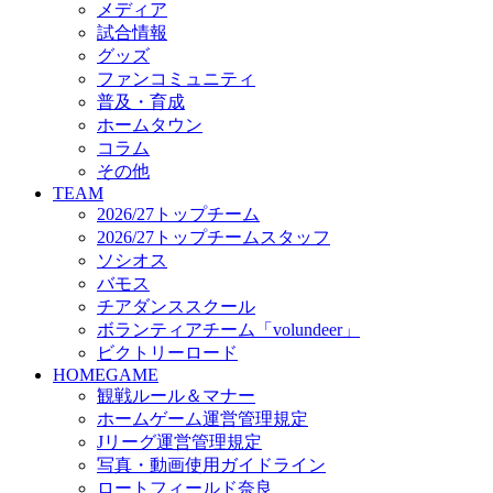
メディア
ビクトリーロード
試合情報
HOMEGAME
グッズ
観戦ルール＆マナー
ファンコミュニティ
ホームゲーム運営管理規定
普及・育成
Jリーグ運営管理規定
ホームタウン
写真・動画使用ガイドライン
コラム
ロートフィールド奈良
その他
SCHEDULE
TEAM
2026/27
2026/27トップチーム
練習見学時のファンサービスについて
2026/27トップチームスタッフ
TICKET
ソシオス
奈良クラブ明治安田J3リーグ2026/27シーズン試
バモス
奈良クラブ明治安田Ｊ3リーグ 2026/27シーズン
チアダンススクール
観戦ルール＆マナー
FANCOMMUNITY
ボランティアチーム「volundeer」
2026/27ファンコミュニティ
ビクトリーロード
サポートショップ
HOMEGAME
GOODS
観戦ルール＆マナー
オフィシャルストア（実店舗）
ホームゲーム運営管理規定
オンラインストア
Jリーグ運営管理規定
ACADEMY
写真・動画使用ガイドライン
アカデミーについて
ロートフィールド奈良