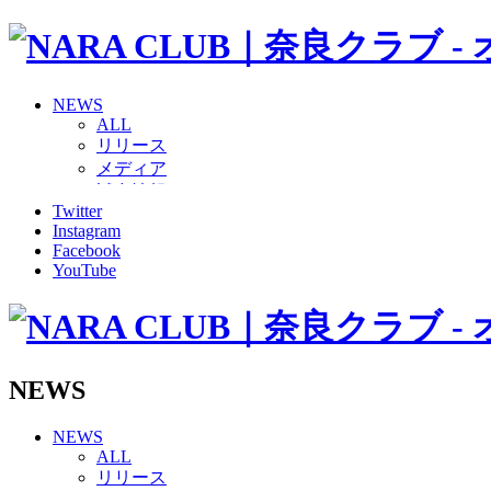
NEWS
ALL
リリース
メディア
試合情報
Twitter
グッズ
Instagram
ファンコミュニティ
Facebook
普及・育成
YouTube
ホームタウン
コラム
その他
TEAM
2026/27トップチーム
NEWS
2026/27トップチームスタッフ
ソシオス
NEWS
バモス
ALL
チアダンススクール
リリース
ボランティアチーム「volundeer」