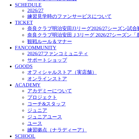
プロジェクト
SCHEDULE
コーチ&スタッフ
2026/27
練習見学時のファンサービスについて
ジュニア
TICKET
ジュニアユース
奈良クラブ明治安田J3リーグ2026/27シーズン試
ユース
奈良クラブ明治安田Ｊ3リーグ 2026/27シーズン
練習拠点（ナラディーア）
観戦ルール＆マナー
SCHOOL
FANCOMMUNITY
CLUB
2026/27ファンコミュニティ
2026/27 パートナー企業
サポートショップ
パートナー募集
GOODS
クラブ理念
オフィシャルストア（実店舗）
クラブ情報
オンラインストア
サステナビリティ
ACADEMY
Web制作支援
アカデミーについて
応援プロジェクト
プロジェクト
コーチ&スタッフ
ジュニア
ジュニアユース
ユース
練習拠点（ナラディーア）
SCHOOL