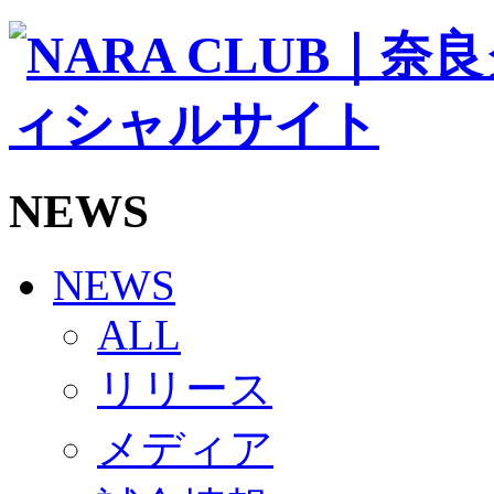
ソシオス
バモス
チアダンススクール
ボランティアチーム「volundeer」
ビクトリーロード
HOMEGAME
観戦ルール＆マナー
ホームゲーム運営管理規定
NEWS
Jリーグ運営管理規定
写真・動画使用ガイドライン
ロートフィールド奈良
SCHEDULE
NEWS
2026/27
練習見学時のファンサービスについて
ALL
TICKET
奈良クラブ明治安田J3リーグ2026/27シーズン試
リリース
奈良クラブ明治安田Ｊ3リーグ 2026/27シーズン
観戦ルール＆マナー
FANCOMMUNITY
メディア
2026/27ファンコミュニティ
サポートショップ
GOODS