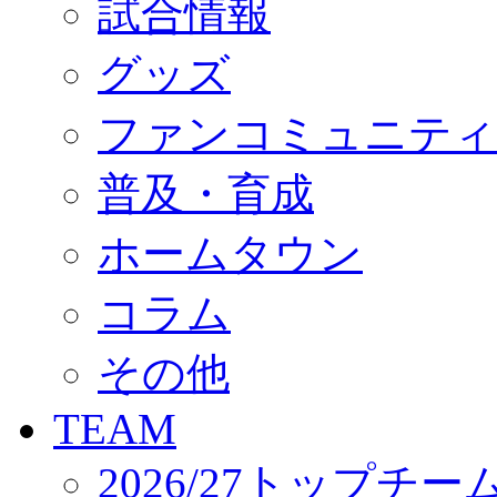
試合情報
オフィシャルストア（実店舗）
オンラインストア
ACADEMY
グッズ
アカデミーについて
プロジェクト
ファンコミュニティ
コーチ&スタッフ
ジュニア
ジュニアユース
普及・育成
ユース
練習拠点（ナラディーア）
ホームタウン
SCHOOL
CLUB
2026/27 パートナー企業
コラム
パートナー募集
クラブ理念
クラブ情報
その他
サステナビリティ
Web制作支援
TEAM
応援プロジェクト
2026/27トップチー