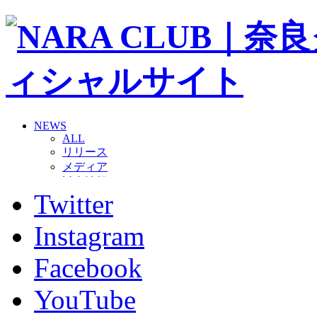
NEWS
ALL
リリース
メディア
試合情報
Twitter
グッズ
ファンコミュニティ
普及・育成
Instagram
ホームタウン
コラム
Facebook
その他
TEAM
YouTube
2026/27トップチーム
2026/27トップチームスタッフ