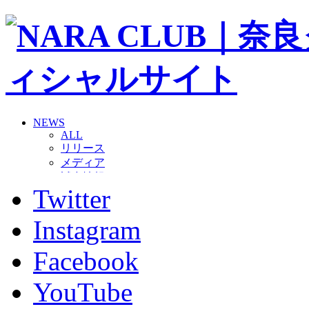
NEWS
ALL
リリース
メディア
試合情報
Twitter
グッズ
ファンコミュニティ
普及・育成
Instagram
ホームタウン
コラム
Facebook
その他
TEAM
YouTube
2026/27トップチーム
2026/27トップチームスタッフ