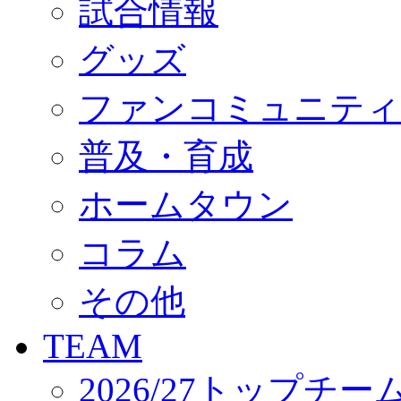
試合情報
オフィシャルストア（実店舗）
オンラインストア
ACADEMY
グッズ
アカデミーについて
プロジェクト
ファンコミュニティ
コーチ&スタッフ
ジュニア
ジュニアユース
普及・育成
ユース
練習拠点（ナラディーア）
ホームタウン
SCHOOL
CLUB
2026/27 パートナー企業
コラム
パートナー募集
クラブ理念
クラブ情報
その他
サステナビリティ
Web制作支援
TEAM
応援プロジェクト
2026/27トップチー