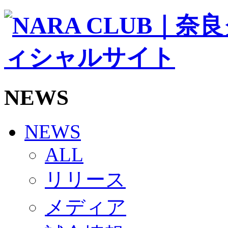
ソシオス
バモス
チアダンススクール
ボランティアチーム「volundeer」
ビクトリーロード
HOMEGAME
観戦ルール＆マナー
ホームゲーム運営管理規定
NEWS
Jリーグ運営管理規定
写真・動画使用ガイドライン
ロートフィールド奈良
SCHEDULE
NEWS
2026/27
練習見学時のファンサービスについて
ALL
TICKET
奈良クラブ明治安田J3リーグ2026/27シーズン試
リリース
奈良クラブ明治安田Ｊ3リーグ 2026/27シーズン
観戦ルール＆マナー
FANCOMMUNITY
メディア
2026/27ファンコミュニティ
サポートショップ
GOODS