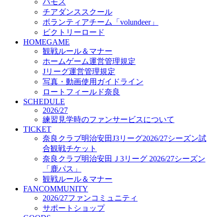
「鹿パス」
バモス
観戦ルール＆マナー
チアダンススクール
FANCOMMUNITY
ボランティアチーム「volundeer」
2026/27ファンコミュニティ
ビクトリーロード
サポートショップ
HOMEGAME
GOODS
観戦ルール＆マナー
オフィシャルストア（実店舗）
ホームゲーム運営管理規定
オンラインストア
Jリーグ運営管理規定
ACADEMY
写真・動画使用ガイドライン
アカデミーについて
ロートフィールド奈良
プロジェクト
SCHEDULE
コーチ&スタッフ
2026/27
ジュニア
練習見学時のファンサービスについて
ジュニアユース
TICKET
奈良クラブ明治安田J3リーグ2026/27シーズン試
ユース
合観戦チケット
練習拠点（ナラディーア）
奈良クラブ明治安田Ｊ3リーグ 2026/27シーズン
SCHOOL
CLUB
「鹿パス」
2026/27 パートナー企業
観戦ルール＆マナー
パートナー募集
FANCOMMUNITY
クラブ理念
2026/27ファンコミュニティ
クラブ情報
サポートショップ