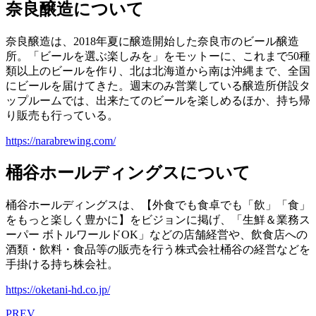
奈良醸造について
奈良醸造は、2018年夏に醸造開始した奈良市のビール醸造
所。「ビールを選ぶ楽しみを」をモットーに、これまで50種
類以上のビールを作り、北は北海道から南は沖縄まで、全国
にビールを届けてきた。週末のみ営業している醸造所併設タ
ップルームでは、出来たてのビールを楽しめるほか、持ち帰
り販売も行っている。
https://narabrewing.com/
桶谷ホールディングスについて
桶谷ホールディングスは、【外食でも食卓でも「飲」「食」
をもっと楽しく豊かに】をビジョンに掲げ、「生鮮＆業務ス
ーパー ボトルワールドOK」などの店舗経営や、飲食店への
酒類・飲料・食品等の販売を行う株式会社桶谷の経営などを
手掛ける持ち株会社。
https://oketani-hd.co.jp/
PREV