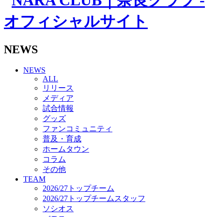
その他
TEAM
2026/27トップチーム
2026/27トップチームスタッフ
ソシオス
NEWS
バモス
チアダンススクール
NEWS
ボランティアチーム「volundeer」
ALL
ビクトリーロード
リリース
HOMEGAME
メディア
観戦ルール＆マナー
試合情報
ホームゲーム運営管理規定
グッズ
Jリーグ運営管理規定
ファンコミュニティ
写真・動画使用ガイドライン
普及・育成
ロートフィールド奈良
ホームタウン
SCHEDULE
コラム
2026/27
練習見学時のファンサービスについて
その他
TICKET
TEAM
奈良クラブ明治安田J3リーグ2026/27シーズン試
2026/27トップチーム
合観戦チケット
2026/27トップチームスタッフ
奈良クラブ明治安田Ｊ3リーグ 2026/27シーズン
ソシオス