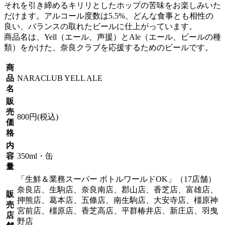
それを引き締めるキリリとしたホップの苦味をお楽しみいた
だけます。アルコール度数は5.5%、どんな食事とも相性の
良い、バランスの取れたビールに仕上がっています。
商品名は、Yell（エール、声援）とAle（エール、ビールの種
類）をかけた、奈良クラブを応援するためのビールです。
商
品
NARACLUB YELL ALE
名
販
売
800円(税込)
価
格
内
容
350ml・缶
量
「生鮮＆業務スーパー ボトルワールドOK」（17店舗）
奈良店、生駒店、奈良南店、郡山店、香芝店、富雄店、
販
押熊店、葛本店、五條店、南生駒店、大安寺店、橿原神
売
宮前店、橿原店、香芝高店、平群椿井店、新庄店、羽曳
店
野店