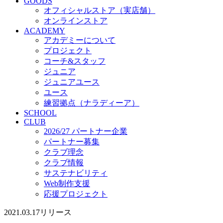
サステナビリティ
GOODS
オフィシャルストア（実店舗）
Web制作支援
オンラインストア
応援プロジェクト
ACADEMY
アカデミーについて
プロジェクト
コーチ&スタッフ
ジュニア
ジュニアユース
ユース
練習拠点（ナラディーア）
SCHOOL
CLUB
2026/27 パートナー企業
パートナー募集
クラブ理念
クラブ情報
サステナビリティ
Web制作支援
応援プロジェクト
2021.03.17
リリース