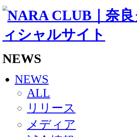
ソシオス
バモス
チアダンススクール
ボランティアチーム「volundeer」
ビクトリーロード
HOMEGAME
観戦ルール＆マナー
ホームゲーム運営管理規定
NEWS
Jリーグ運営管理規定
写真・動画使用ガイドライン
ロートフィールド奈良
SCHEDULE
NEWS
2026/27
練習見学時のファンサービスについて
ALL
TICKET
奈良クラブ明治安田J3リーグ2026/27シーズン試
リリース
奈良クラブ明治安田Ｊ3リーグ 2026/27シーズン
観戦ルール＆マナー
FANCOMMUNITY
メディア
2026/27ファンコミュニティ
サポートショップ
GOODS