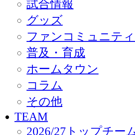
試合情報
オフィシャルストア（実店舗）
オンラインストア
ACADEMY
グッズ
アカデミーについて
プロジェクト
ファンコミュニティ
コーチ&スタッフ
ジュニア
ジュニアユース
普及・育成
ユース
練習拠点（ナラディーア）
ホームタウン
SCHOOL
CLUB
2026/27 パートナー企業
コラム
パートナー募集
クラブ理念
クラブ情報
その他
サステナビリティ
Web制作支援
TEAM
応援プロジェクト
2026/27トップチー