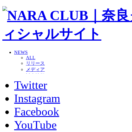
NEWS
ALL
リリース
メディア
試合情報
Twitter
グッズ
ファンコミュニティ
普及・育成
Instagram
ホームタウン
コラム
Facebook
その他
TEAM
YouTube
2026/27トップチーム
2026/27トップチームスタッフ