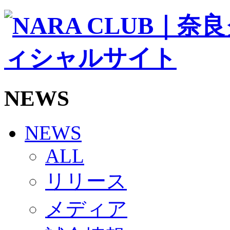
ソシオス
バモス
チアダンススクール
ボランティアチーム「volundeer」
ビクトリーロード
HOMEGAME
観戦ルール＆マナー
ホームゲーム運営管理規定
NEWS
Jリーグ運営管理規定
写真・動画使用ガイドライン
ロートフィールド奈良
SCHEDULE
NEWS
2026/27
練習見学時のファンサービスについて
ALL
TICKET
奈良クラブ明治安田J3リーグ2026/27シーズン試
リリース
奈良クラブ明治安田Ｊ3リーグ 2026/27シーズン
観戦ルール＆マナー
FANCOMMUNITY
メディア
2026/27ファンコミュニティ
サポートショップ
GOODS