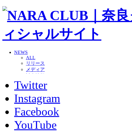
NEWS
ALL
リリース
メディア
試合情報
Twitter
グッズ
ファンコミュニティ
普及・育成
Instagram
ホームタウン
コラム
Facebook
その他
TEAM
YouTube
2026/27トップチーム
2026/27トップチームスタッフ