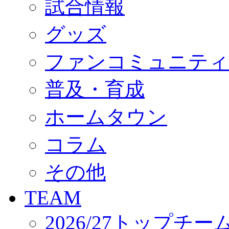
試合情報
オフィシャルストア（実店舗）
オンラインストア
ACADEMY
グッズ
アカデミーについて
プロジェクト
ファンコミュニティ
コーチ&スタッフ
ジュニア
ジュニアユース
普及・育成
ユース
練習拠点（ナラディーア）
ホームタウン
SCHOOL
CLUB
2026/27 パートナー企業
コラム
パートナー募集
クラブ理念
クラブ情報
その他
サステナビリティ
Web制作支援
TEAM
応援プロジェクト
2026/27トップチー