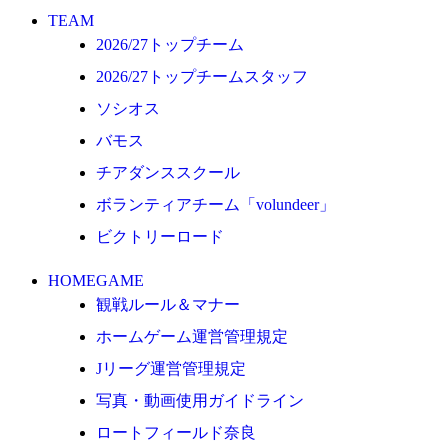
ロートフィールド奈良
TEAM
2026/27トップチーム
SCHEDULE
2026/27トップチームスタッフ
2026/27
ソシオス
練習見学時のファンサービスについて
バモス
TICKET
チアダンススクール
奈良クラブ明治安田J3リーグ2026/27シーズン試
合観戦チケット
ボランティアチーム「volundeer」
奈良クラブ明治安田Ｊ3リーグ 2026/27シーズン
ビクトリーロード
「鹿パス」
HOMEGAME
観戦ルール＆マナー
観戦ルール＆マナー
FANCOMMUNITY
ホームゲーム運営管理規定
2026/27ファンコミュニティ
Jリーグ運営管理規定
サポートショップ
写真・動画使用ガイドライン
ロートフィールド奈良
GOODS