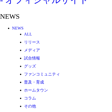
その他
TEAM
NEWS
2026/27トップチーム
2026/27トップチームスタッフ
NEWS
ソシオス
ALL
バモス
リリース
チアダンススクール
メディア
ボランティアチーム「volundeer」
試合情報
ビクトリーロード
グッズ
ファンコミュニティ
HOMEGAME
普及・育成
観戦ルール＆マナー
ホームタウン
ホームゲーム運営管理規定
コラム
Jリーグ運営管理規定
その他
写真・動画使用ガイドライン