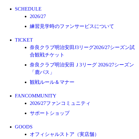
オフィシャルストア（実店舗）
SCHEDULE
オンラインストア
2026/27
練習見学時のファンサービスについて
ACADEMY
アカデミーについて
TICKET
プロジェクト
奈良クラブ明治安田J3リーグ2026/27シーズン試
コーチ&スタッフ
合観戦チケット
ジュニア
奈良クラブ明治安田Ｊ3リーグ 2026/27シーズン
「鹿パス」
ジュニアユース
観戦ルール＆マナー
ユース
練習拠点（ナラディーア）
FANCOMMUNITY
2026/27ファンコミュニティ
SCHOOL
サポートショップ
CLUB
2026/27 パートナー企業
GOODS
オフィシャルストア（実店舗）
パートナー募集