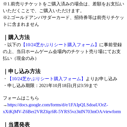
※1.前売りチケットをご購入済みの場合は、差額をお支払い
いただくことで、ご購入いただけます。
※2.ゴールドアンバサダーカード、招待券等は前売りチケッ
トに含まれません
｜購入方法
・以下の
【10/24芝かぶりシート購入フォーム】
に事前登録
の上、当日ホームゲーム会場内のチケット売り場にてお支
払い（現金のみ）
｜申し込み方法
・
【10/24芝かぶりシート購入フォーム】
よりお申し込み
・申し込み期限：2021年10月18日(月)23:59まで
フォームはこちら
→
https://docs.google.com/forms/d/e/1FAIpQLSdoaUOrZ-
xXtKjMV-Z6Ber2VRZfqc6R-5YRS5vz3tdN703mOA/viewform
｜当選発表