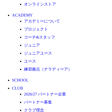
オンラインストア
クラブ理念
クラブ情報
ACADEMY
サステナビリティ
アカデミーについて
Web制作支援
プロジェクト
応援プロジェクト
コーチ&スタッフ
ジュニア
ジュニアユース
ユース
練習拠点（ナラディーア）
SCHOOL
CLUB
2026/27 パートナー企業
パートナー募集
クラブ理念