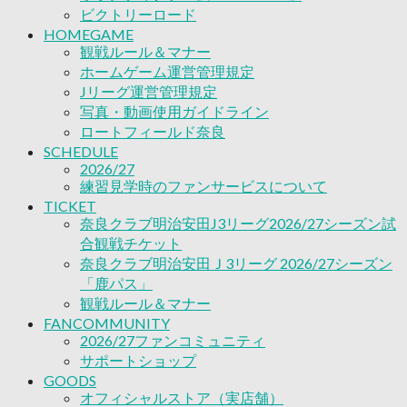
2026/27ファンコミュニティ
ビクトリーロード
サポートショップ
HOMEGAME
GOODS
観戦ルール＆マナー
オフィシャルストア（実店舗）
ホームゲーム運営管理規定
オンラインストア
Jリーグ運営管理規定
ACADEMY
写真・動画使用ガイドライン
アカデミーについて
ロートフィールド奈良
プロジェクト
SCHEDULE
コーチ&スタッフ
2026/27
ジュニア
練習見学時のファンサービスについて
ジュニアユース
TICKET
ユース
奈良クラブ明治安田J3リーグ2026/27シーズン試
練習拠点（ナラディーア）
合観戦チケット
SCHOOL
奈良クラブ明治安田Ｊ3リーグ 2026/27シーズン
CLUB
「鹿パス」
2026/27 パートナー企業
観戦ルール＆マナー
パートナー募集
FANCOMMUNITY
クラブ理念
2026/27ファンコミュニティ
クラブ情報
サポートショップ
サステナビリティ
GOODS
Web制作支援
オフィシャルストア（実店舗）