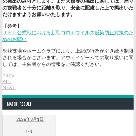
の掲出のみ可とします。また大旗等の掲出に関しては、周り
の観戦者と十分に距離を取り、安全に配慮した上で掲出いた
だけますようお願いいたします。
【参考】
ＪＦＬ公式戦における新型コロナウイルス感染防止対策のた
めのお願い
※競技場やホームクラブにより、上記の行為が引き続き制限
される場合がございます。アウェイゲームでの取り扱いに関
しては、主催者からの情報をご確認ください。
PREV
ALL
NEXT
MATCH RESULT
2026年8月1日
1
-
0