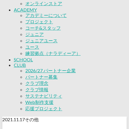
応援プロジェクト
オンラインストア
ACADEMY
アカデミーについて
プロジェクト
コーチ&スタッフ
ジュニア
ジュニアユース
ユース
練習拠点（ナラディーア）
SCHOOL
CLUB
2026/27 パートナー企業
パートナー募集
クラブ理念
クラブ情報
サステナビリティ
Web制作支援
応援プロジェクト
2021.11.17
その他