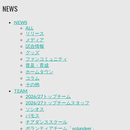
ソシオス
NEWS
バモス
チアダンススクール
ボランティアチーム「volundeer」
NEWS
ビクトリーロード
ALL
HOMEGAME
リリース
観戦ルール＆マナー
メディア
ホームゲーム運営管理規定
試合情報
Jリーグ運営管理規定
グッズ
写真・動画使用ガイドライン
ファンコミュニティ
ロートフィールド奈良
普及・育成
SCHEDULE
ホームタウン
2026/27
コラム
練習見学時のファンサービスについて
その他
TICKET
TEAM
奈良クラブ明治安田J3リーグ2026/27シーズン試
2026/27トップチーム
合観戦チケット
2026/27トップチームスタッフ
奈良クラブ明治安田Ｊ3リーグ 2026/27シーズン
ソシオス
「鹿パス」
バモス
観戦ルール＆マナー
チアダンススクール
FANCOMMUNITY
ボランティアチーム「volundeer」