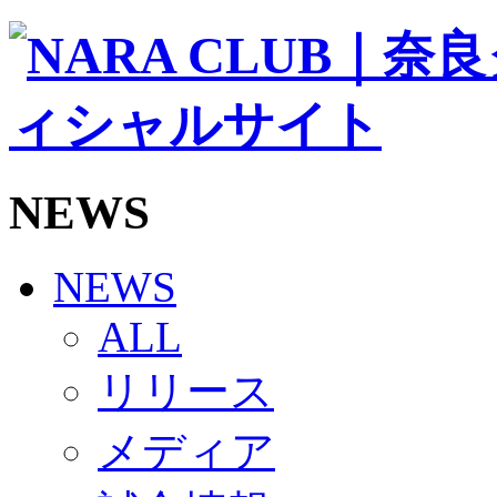
ソシオス
バモス
チアダンススクール
ボランティアチーム「volundeer」
ビクトリーロード
HOMEGAME
観戦ルール＆マナー
ホームゲーム運営管理規定
NEWS
Jリーグ運営管理規定
写真・動画使用ガイドライン
ロートフィールド奈良
SCHEDULE
NEWS
2026/27
練習見学時のファンサービスについて
ALL
TICKET
奈良クラブ明治安田J3リーグ2026/27シーズン試
リリース
奈良クラブ明治安田Ｊ3リーグ 2026/27シーズン
観戦ルール＆マナー
FANCOMMUNITY
メディア
2026/27ファンコミュニティ
サポートショップ
GOODS