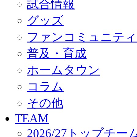
試合情報
オフィシャルストア（実店舗）
オンラインストア
ACADEMY
グッズ
アカデミーについて
プロジェクト
ファンコミュニティ
コーチ&スタッフ
ジュニア
ジュニアユース
普及・育成
ユース
練習拠点（ナラディーア）
ホームタウン
SCHOOL
CLUB
2026/27 パートナー企業
コラム
パートナー募集
クラブ理念
クラブ情報
その他
サステナビリティ
Web制作支援
TEAM
応援プロジェクト
2026/27トップチー