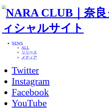
NEWS
ALL
リリース
メディア
試合情報
Twitter
グッズ
ファンコミュニティ
普及・育成
Instagram
ホームタウン
コラム
Facebook
その他
TEAM
YouTube
2026/27トップチーム
2026/27トップチームスタッフ