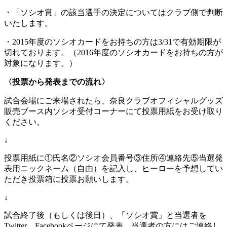
・「ソシオ賞」の該当選手の決定についてはクラブ側で判断
いたします。
・2015年度のソシオカードをお持ちの方は3/31で有効期限が
切れております。（2016年度のソシオカードをお持ちの方が
対象になります。）
〈投票から発表までの流れ〉
試合会場にご来場されたら、奈良クラブオフィシャルグッズ
販売ブース内ソシオ受付コーナーにて投票用紙をお受け取り
ください。
↓
投票用紙に①氏名②ソシオ会員番号③住所④連絡先⑤当選発
表用ニックネーム（自由）を記入し、ヒーローを予想してい
ただき投票箱に投票お願いします。
↓
試合終了後（もしくは後日）、「ソシオ賞」と当選者を
Twitter、Facebookページにて発表。当選者の方にはご連絡し