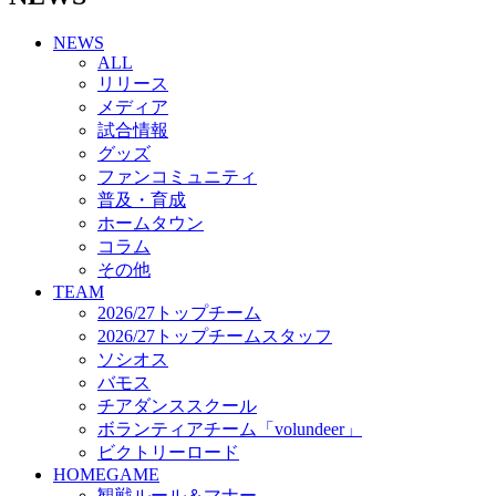
チアダンススクール
NEWS
ボランティアチーム「volundeer」
ALL
ビクトリーロード
リリース
HOMEGAME
メディア
観戦ルール＆マナー
試合情報
ホームゲーム運営管理規定
グッズ
Jリーグ運営管理規定
ファンコミュニティ
写真・動画使用ガイドライン
普及・育成
ロートフィールド奈良
ホームタウン
SCHEDULE
コラム
2026/27
練習見学時のファンサービスについて
その他
TICKET
TEAM
奈良クラブ明治安田J3リーグ2026/27シーズン試
2026/27トップチーム
合観戦チケット
2026/27トップチームスタッフ
奈良クラブ明治安田Ｊ3リーグ 2026/27シーズン
ソシオス
「鹿パス」
バモス
観戦ルール＆マナー
チアダンススクール
FANCOMMUNITY
ボランティアチーム「volundeer」
2026/27ファンコミュニティ
ビクトリーロード
サポートショップ
HOMEGAME
GOODS
観戦ルール＆マナー