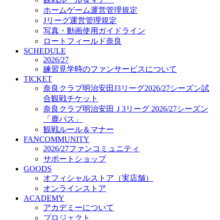
オフィシャルストア（実店舗）
ホームゲーム運営管理規定
オンラインストア
Jリーグ運営管理規定
ACADEMY
写真・動画使用ガイドライン
アカデミーについて
ロートフィールド奈良
プロジェクト
SCHEDULE
コーチ&スタッフ
2026/27
ジュニア
練習見学時のファンサービスについて
ジュニアユース
TICKET
奈良クラブ明治安田J3リーグ2026/27シーズン試
ユース
合観戦チケット
練習拠点（ナラディーア）
奈良クラブ明治安田Ｊ3リーグ 2026/27シーズン
SCHOOL
CLUB
「鹿パス」
2026/27 パートナー企業
観戦ルール＆マナー
パートナー募集
FANCOMMUNITY
クラブ理念
2026/27ファンコミュニティ
クラブ情報
サポートショップ
サステナビリティ
GOODS
オフィシャルストア（実店舗）
Web制作支援
オンラインストア
応援プロジェクト
ACADEMY
アカデミーについて
プロジェクト