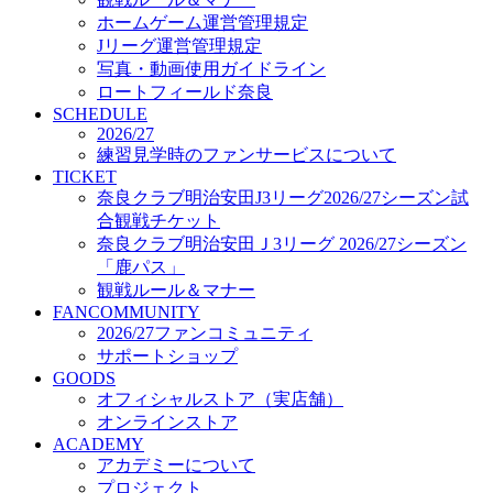
オフィシャルストア（実店舗）
ホームゲーム運営管理規定
オンラインストア
Jリーグ運営管理規定
ACADEMY
写真・動画使用ガイドライン
アカデミーについて
ロートフィールド奈良
プロジェクト
SCHEDULE
コーチ&スタッフ
2026/27
ジュニア
練習見学時のファンサービスについて
ジュニアユース
TICKET
奈良クラブ明治安田J3リーグ2026/27シーズン試
ユース
合観戦チケット
練習拠点（ナラディーア）
奈良クラブ明治安田Ｊ3リーグ 2026/27シーズン
SCHOOL
CLUB
「鹿パス」
2026/27 パートナー企業
観戦ルール＆マナー
パートナー募集
FANCOMMUNITY
クラブ理念
2026/27ファンコミュニティ
クラブ情報
サポートショップ
サステナビリティ
GOODS
オフィシャルストア（実店舗）
Web制作支援
オンラインストア
応援プロジェクト
ACADEMY
アカデミーについて
プロジェクト