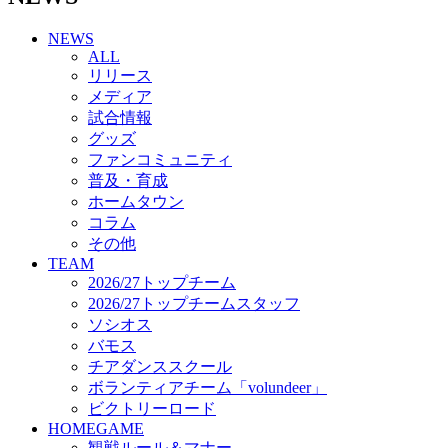
チアダンススクール
NEWS
ボランティアチーム「volundeer」
ALL
ビクトリーロード
リリース
HOMEGAME
メディア
観戦ルール＆マナー
試合情報
ホームゲーム運営管理規定
グッズ
Jリーグ運営管理規定
ファンコミュニティ
写真・動画使用ガイドライン
普及・育成
ロートフィールド奈良
ホームタウン
SCHEDULE
コラム
2026/27
練習見学時のファンサービスについて
その他
TICKET
TEAM
奈良クラブ明治安田J3リーグ2026/27シーズン試
2026/27トップチーム
合観戦チケット
2026/27トップチームスタッフ
奈良クラブ明治安田Ｊ3リーグ 2026/27シーズン
ソシオス
「鹿パス」
バモス
観戦ルール＆マナー
チアダンススクール
FANCOMMUNITY
ボランティアチーム「volundeer」
2026/27ファンコミュニティ
ビクトリーロード
サポートショップ
HOMEGAME
GOODS
観戦ルール＆マナー