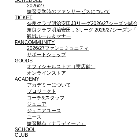
SCHEDULE
プロジェクト
2026/27
コーチ&スタッフ
練習見学時のファンサービスについて
ジュニア
TICKET
ジュニアユース
奈良クラブ明治安田J3リーグ2026/27シーズン
ユース
奈良クラブ明治安田Ｊ3リーグ 2026/27シーズン
練習拠点（ナラディーア）
観戦ルール＆マナー
SCHOOL
FANCOMMUNITY
CLUB
2026/27ファンコミュニティ
2026/27 パートナー企業
サポートショップ
パートナー募集
GOODS
クラブ理念
オフィシャルストア（実店舗）
クラブ情報
オンラインストア
サステナビリティ
ACADEMY
アカデミーについて
Web制作支援
プロジェクト
応援プロジェクト
コーチ&スタッフ
ジュニア
ジュニアユース
ユース
練習拠点（ナラディーア）
SCHOOL
CLUB