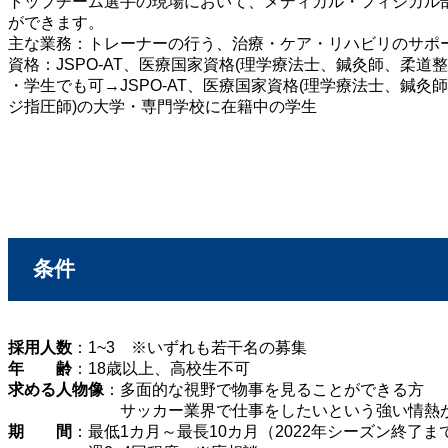
トップチーム選手の現場において、メディカル・フィジカル
ができます。
主な業務：トレーナーの行う、治療・ケア・リハビリのサポ
資格：JSPO-AT、医療国家資格(理学療法士、鍼灸師、柔道
・学生でも可→JSPO-AT、医療国家資格(理学療法士、鍼
ジ指圧師)の大学・専門学校に在籍中の学生
条件
採用人数
：1~3 ※いずれも若干名の募集
年 齢
：18歳以上、高校生不可
求める人物像
：多面的な視野で物事を見ることができる方
サッカー業界で仕事をしたいという強い情熱があ
期 間
：最低1カ月～最長10カ月（2022年シーズン終了ま