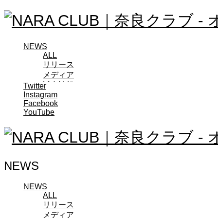
NEWS
ALL
リリース
メディア
試合情報
Twitter
Instagram
グッズ
Facebook
ファンコミュニティ
YouTube
普及・育成
ホームタウン
コラム
その他
TEAM
NEWS
2026/27トップチーム
2026/27トップチームスタッフ
ソシオス
NEWS
ALL
バモス
リリース
チアダンススクール
メディア
ボランティアチーム「volundeer」