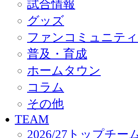
試合情報
オフィシャルストア（実店舗）
オンラインストア
ACADEMY
グッズ
アカデミーについて
プロジェクト
ファンコミュニティ
コーチ&スタッフ
ジュニア
ジュニアユース
普及・育成
ユース
練習拠点（ナラディーア）
ホームタウン
SCHOOL
CLUB
2026/27 パートナー企業
コラム
パートナー募集
クラブ理念
クラブ情報
その他
サステナビリティ
Web制作支援
TEAM
応援プロジェクト
2026/27トップチー