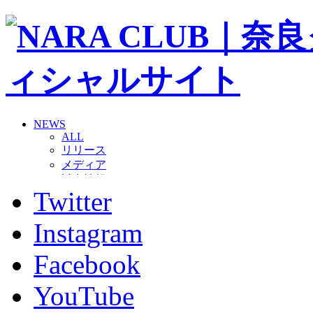
NEWS
ALL
リリース
メディア
試合情報
Twitter
グッズ
ファンコミュニティ
普及・育成
Instagram
ホームタウン
コラム
Facebook
その他
TEAM
YouTube
2026/27トップチーム
2026/27トップチームスタッフ