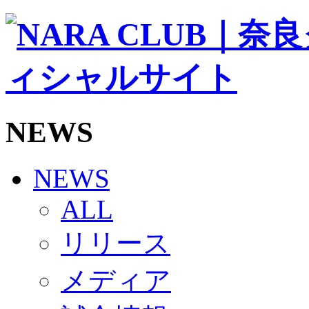
ソシオス
バモス
チアダンススクール
ボランティアチーム「volundeer」
ビクトリーロード
HOMEGAME
観戦ルール＆マナー
ホームゲーム運営管理規定
NEWS
Jリーグ運営管理規定
写真・動画使用ガイドライン
ロートフィールド奈良
SCHEDULE
NEWS
2026/27
練習見学時のファンサービスについて
ALL
TICKET
奈良クラブ明治安田J3リーグ2026/27シーズン試
リリース
奈良クラブ明治安田Ｊ3リーグ 2026/27シーズン
観戦ルール＆マナー
FANCOMMUNITY
メディア
2026/27ファンコミュニティ
サポートショップ
GOODS