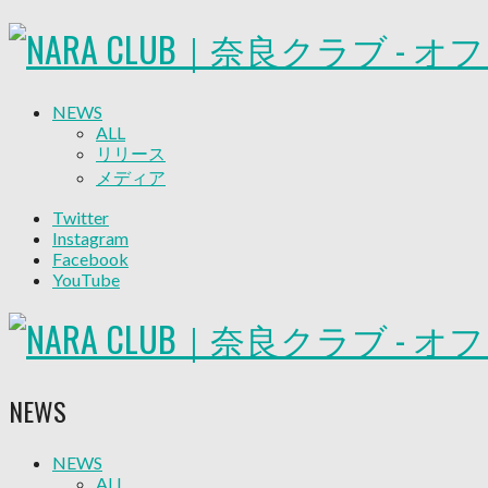
NEWS
ALL
リリース
メディア
試合情報
Twitter
グッズ
Instagram
ファンコミュニティ
Facebook
普及・育成
YouTube
ホームタウン
コラム
その他
TEAM
2026/27トップチーム
NEWS
2026/27トップチームスタッフ
ソシオス
バモス
NEWS
ALL
チアダンススクール