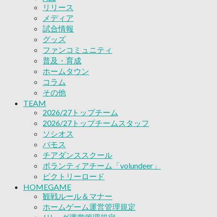
リリース
ボランティアチーム「volundeer」
メディア
ビクトリーロード
試合情報
HOMEGAME
グッズ
観戦ルール＆マナー
ファンコミュニティ
ホームゲーム運営管理規定
普及・育成
Jリーグ運営管理規定
ホームタウン
写真・動画使用ガイドライン
コラム
ロートフィールド奈良
その他
SCHEDULE
2026/27
TEAM
練習見学時のファンサービスについて
2026/27トップチーム
TICKET
2026/27トップチームスタッフ
奈良クラブ明治安田J3リーグ2026/27シーズン
ソシオス
奈良クラブ明治安田Ｊ3リーグ 2026/27シーズン
バモス
観戦ルール＆マナー
チアダンススクール
FANCOMMUNITY
ボランティアチーム「volundeer」
2026/27ファンコミュニティ
ビクトリーロード
サポートショップ
HOMEGAME
GOODS
観戦ルール＆マナー
オフィシャルストア（実店舗）
ホームゲーム運営管理規定
オンラインストア