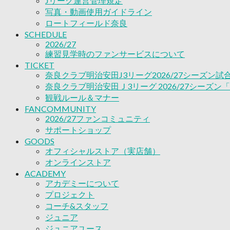
Jリーグ運営管理規定
ACADEMY
写真・動画使用ガイドライン
アカデミーについて
ロートフィールド奈良
プロジェクト
SCHEDULE
コーチ&スタッフ
2026/27
ジュニア
練習見学時のファンサービスについて
ジュニアユース
TICKET
ユース
奈良クラブ明治安田J3リーグ2026/27シーズン
練習拠点（ナラディーア）
奈良クラブ明治安田Ｊ3リーグ 2026/27シーズン
SCHOOL
観戦ルール＆マナー
CLUB
FANCOMMUNITY
2026/27 パートナー企業
2026/27ファンコミュニティ
パートナー募集
サポートショップ
クラブ理念
GOODS
クラブ情報
オフィシャルストア（実店舗）
サステナビリティ
オンラインストア
Web制作支援
ACADEMY
アカデミーについて
応援プロジェクト
プロジェクト
コーチ&スタッフ
ジュニア
ジュニアユース