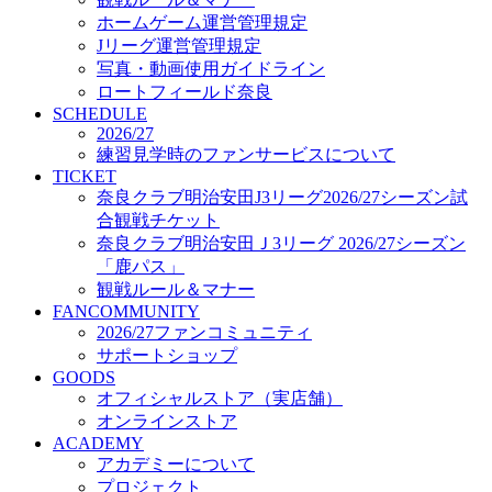
オフィシャルストア（実店舗）
ホームゲーム運営管理規定
オンラインストア
Jリーグ運営管理規定
ACADEMY
写真・動画使用ガイドライン
アカデミーについて
ロートフィールド奈良
プロジェクト
SCHEDULE
コーチ&スタッフ
2026/27
ジュニア
練習見学時のファンサービスについて
ジュニアユース
TICKET
奈良クラブ明治安田J3リーグ2026/27シーズン試
ユース
合観戦チケット
練習拠点（ナラディーア）
奈良クラブ明治安田Ｊ3リーグ 2026/27シーズン
SCHOOL
CLUB
「鹿パス」
2026/27 パートナー企業
観戦ルール＆マナー
パートナー募集
FANCOMMUNITY
クラブ理念
2026/27ファンコミュニティ
クラブ情報
サポートショップ
サステナビリティ
GOODS
オフィシャルストア（実店舗）
Web制作支援
オンラインストア
応援プロジェクト
ACADEMY
アカデミーについて
プロジェクト