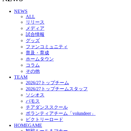
チアダンススクール
NEWS
ボランティアチーム「volundeer」
ALL
ビクトリーロード
リリース
HOMEGAME
メディア
観戦ルール＆マナー
試合情報
ホームゲーム運営管理規定
グッズ
Jリーグ運営管理規定
ファンコミュニティ
写真・動画使用ガイドライン
普及・育成
ロートフィールド奈良
ホームタウン
SCHEDULE
コラム
2026/27
練習見学時のファンサービスについて
その他
TICKET
TEAM
奈良クラブ明治安田J3リーグ2026/27シーズン試
2026/27トップチーム
合観戦チケット
2026/27トップチームスタッフ
奈良クラブ明治安田Ｊ3リーグ 2026/27シーズン
ソシオス
「鹿パス」
バモス
観戦ルール＆マナー
チアダンススクール
FANCOMMUNITY
ボランティアチーム「volundeer」
2026/27ファンコミュニティ
ビクトリーロード
サポートショップ
HOMEGAME
GOODS
観戦ルール＆マナー