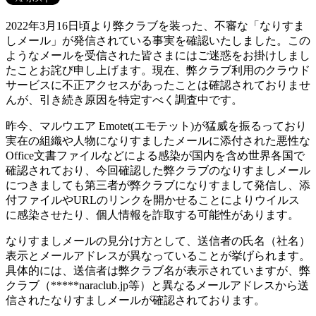
2022年3月16日頃より弊クラブを装った、不審な「なりすま
しメール」が発信されている事実を確認いたしました。この
ようなメールを受信された皆さまにはご迷惑をお掛けしまし
たことお詫び申し上げます。現在、弊クラブ利用のクラウド
サービスに不正アクセスがあったことは確認されておりませ
んが、引き続き原因を特定すべく調査中です。
昨今、マルウエア Emotet(エモテット)が猛威を振るっており
実在の組織や人物になりすましたメールに添付された悪性な
Office文書ファイルなどによる感染が国内を含め世界各国で
確認されており、今回確認した弊クラブのなりすましメール
につきましても第三者が弊クラブになりすまして発信し、添
付ファイルやURLのリンクを開かせることによりウイルス
に感染させたり、個人情報を詐取する可能性があります。
なりすましメールの見分け方として、送信者の氏名（社名）
表示とメールアドレスが異なっていることが挙げられます。
具体的には、送信者は弊クラブ名が表示されていますが、弊
クラブ（*****naraclub.jp等）と異なるメールアドレスから送
信されたなりすましメールが確認されております。